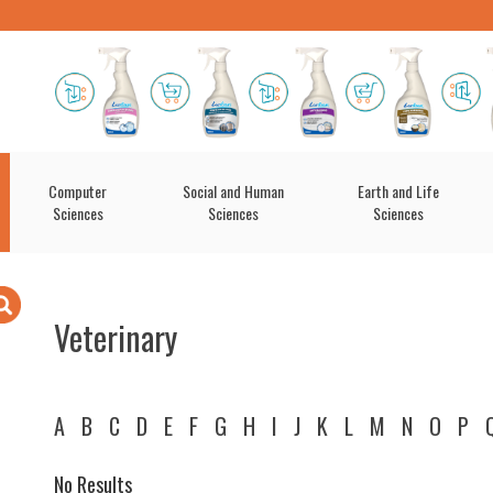
Computer
Social and Human
Earth and Life
Sciences
Sciences
Sciences
Veterinary
A
B
C
D
E
F
G
H
I
J
K
L
M
N
O
P
No Results