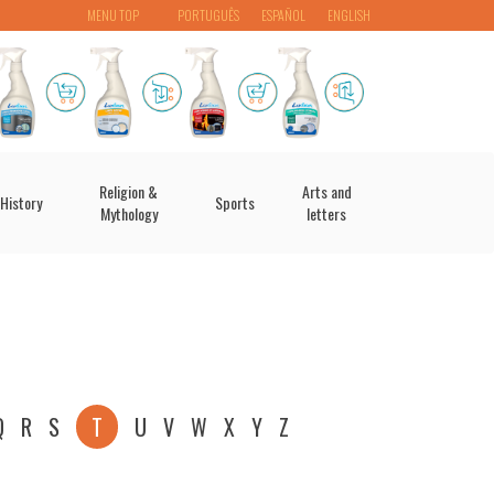
MENU TOP
PORTUGUÊS
ESPAÑOL
ENGLISH
Religion &
Arts and
History
Sports
Mythology
letters
Q
R
S
T
U
V
W
X
Y
Z