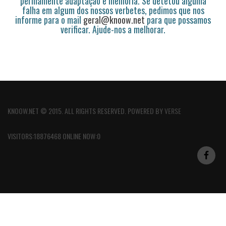
permamente adaptação e melhoria. Se detetou alguma
falha em algum dos nossos verbetes, pedimos que nos
informe para o mail
geral@knoow.net
para que possamos
verificar. Ajude-nos a melhorar.
KNOOW.NET © 2015. ALL RIGHTS RESERVED. POWERED BY
VERSE
VISITORS:18876468 ONLINE NOW:0