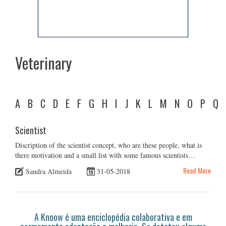
Veterinary
A
B
C
D
E
F
G
H
I
J
K
L
M
N
O
P
Q
Scientist
Discription of the scientist concept, who are these people, what is
there motivation and a small list with some famous scientists…
Read More
Sandra Almeida
31-05-2018
A Knoow é uma enciclopédia colaborativa e em