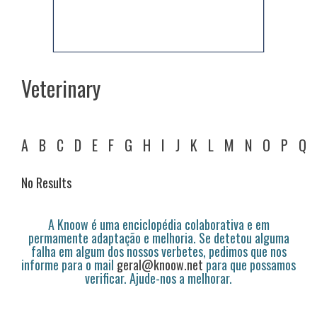
Veterinary
A
B
C
D
E
F
G
H
I
J
K
L
M
N
O
P
Q
No Results
A Knoow é uma enciclopédia colaborativa e em
permamente adaptação e melhoria. Se detetou alguma
falha em algum dos nossos verbetes, pedimos que nos
informe para o mail
geral@knoow.net
para que possamos
verificar. Ajude-nos a melhorar.