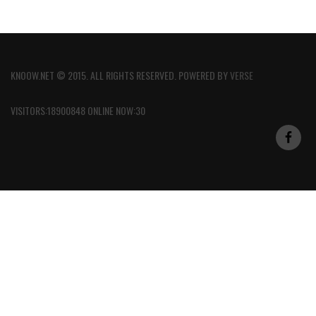
KNOOW.NET © 2015. ALL RIGHTS RESERVED. POWERED BY
VERSE
VISITORS:18900848 ONLINE NOW:30