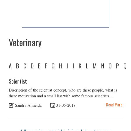
Veterinary
A
B
C
D
E
F
G
H
I
J
K
L
M
N
O
P
Q
Scientist
Discription of the scientist concept, who are these people, what is
there motivation and a small list with some famous scientists…
Read More
Sandra Almeida
31-05-2018