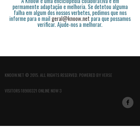
A Knoow é uma enciclopédia colaborativa e em
permamente adaptação e melhoria. Se detetou alguma
falha em algum dos nossos verbetes, pedimos que nos
informe para o mail
geral@knoow.net
para que possamos
verificar. Ajude-nos a melhorar.
KNOOW.NET © 2015. ALL RIGHTS RESERVED. POWERED BY
VERSE
VISITORS:18900321 ONLINE NOW:3