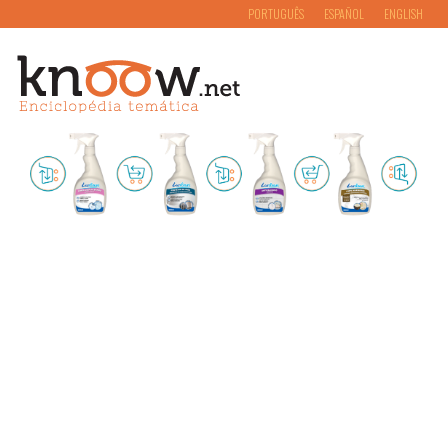
PORTUGUÊS
ESPAÑOL
ENGLISH