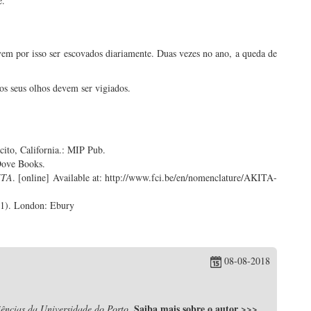
e.
em por isso ser
escovados diariamente. Duas vezes no ano, a queda de
os seus olhos devem ser vigiados.
cito, California.: MIP Pub.
Dove Books.
ITA
. [online] Available at: http://www.fci.be/en/nomenclature/AKITA-
011). London: Ebury
08-08-2018
Saiba mais sobre o autor
>>>
ências da Universidade do Porto.