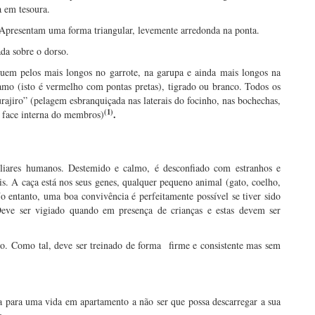
a em tesoura.
te. Apresentam uma forma triangular, levemente arredonda na ponta.
da sobre o dorso.
suem pelos mais longos no garrote, na garupa e ainda mais longos na
amo (isto é vermelho com pontas pretas), tigrado ou branco. Todos os
rajiro” (pelagem esbranquiçada nas laterais do focinho, nas bochechas,
(1)
.
e face interna do membros)
liares humanos. Destemido e calmo, é desconfiado com estranhos e
s. A caça está nos seus genes, qualquer pequeno animal (gato, coelho,
o entanto, uma boa convivência é perfeitamente possível se tiver sido
eve ser vigiado quando em presença de crianças e estas devem ser
o. Como tal, deve ser treinado de forma firme e consistente mas sem
a para uma vida em apartamento a não ser que possa descarregar a sua