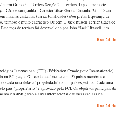
glaterra Grupo 3 – Terriers Secção 2 – Terriers de pequeno porte
caça; Cão de companhia Características Gerais Tamanho 25 – 30 cm
om manhas castanhas (várias tonalidades) e/ou pretas Esperança de
 teimoso e muito energético Origem O Jack Russell Terrier (Raça de
Esta raça de terriers foi desenvolvida por John “Jack” Russell, um
Read Article
ológica Internacional (FCI) (Fédération Cynologique Internationale)
uin na Bélgica, a FCI conta atualmente com 95 países membros e
endo cada uma delas a “propriedade” de um país específico. Cada uma
elo país “proprietário” e aprovado pela FCI. Os objetivos principais da
ento e a divulgação a nível internacional das raças caninas e a
…
Read Article