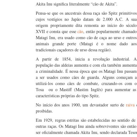
Akita Inu significa literalmente “cão de Akita”.
Pensa-se que os ancestrais dessa raça são Spitz primitivos
cujos vestígios no Japão datam de 2.000 A.C. A sua
origem propriamente dita remonta ao início do século
XVII e consta que esse
cão
, então popularmente chamado
Matagi Inu, era usado como cão de caça ao urso e outros
animais grande porte (Matagi é o nome dado aos
tradicionais caçadores de urso dessa região).
A partir de 1854, inicia a revolução industrial. A
população das aldeias aumenta e com ela também aumenta
a criminalidade. É nessa época que os Matagi Inu passam
a ser usados como cães de guarda. Alguns começam a
utilizá-los como cães de combate, cruzando-os com o
Tosa ou o Mastiff (Mastim Inglês) para aumentar as 
características próprias do tipo Spitz.
No início dos anos 1900, um devastador surto de
raiva
q
proibidas.
Em 1929, regras estritas são estabelecidas no sentido de
outras raças. Os Matagi Inu ainda sobreviventes são então
ser oficialmente chamada Akita Inu, sendo declarada Tes