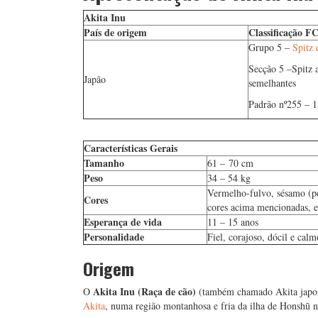
Akita Inu
País de origem
Classificação FC
Grupo 5 –
Spitz 
Secção 5 –
Spitz 
Japão
semelhantes
Padrão nº
255 – 1
Características Gerais
Tamanho
61 – 70 cm
Peso
34 – 54 kg
Vermelho-fulvo, sésamo (pe
Cores
cores acima mencionadas, e
Esperança de vida
11 – 15 anos
Personalidade
Fiel, corajoso, dócil e calm
Origem
Akita Inu (Raça de cão)
O
(também chamado Akita japonê
Akita
, numa região montanhosa e fria da ilha de Honshū n