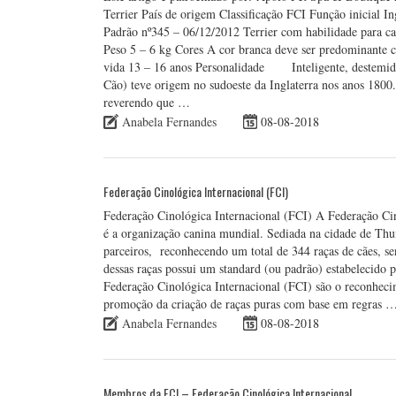
Terrier País de origem Classificação FCI Função inicial In
Padrão nº345 – 06/12/2012 Terrier com habilidade para 
Peso 5 – 6 kg Cores A cor branca deve ser predominante c
vida 13 – 16 anos Personalidade Inteligente, destemido,
Cão) teve origem no sudoeste da Inglaterra nos anos 1800. 
reverendo que …
Anabela Fernandes
08-08-2018
Federação Cinológica Internacional (FCI)
Federação Cinológica Internacional (FCI) A Federação Cin
é a organização canina mundial. Sediada na cidade de Th
parceiros, reconhecendo um total de 344 raças de cães, s
dessas raças possui um standard (ou padrão) estabelecido p
Federação Cinológica Internacional (FCI) são o reconhecim
promoção da criação de raças puras com base em regras 
Anabela Fernandes
08-08-2018
Membros da FCI – Federação Cinológica Internacional