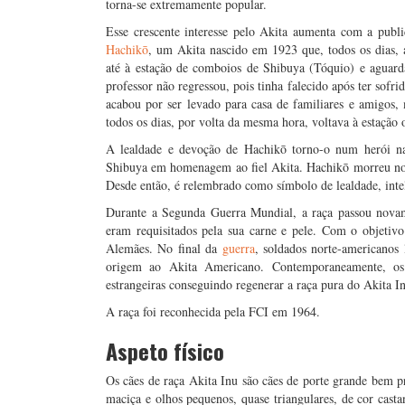
torna-se extremamente popular.
Esse crescente interesse pelo Akita aumenta com a publ
Hachikō
, um Akita nascido em 1923 que, todos os dias,
até à estação de comboios de Shibuya (Tóquio) e aguar
professor não regressou, pois tinha falecido após ter sofr
acabou por ser levado para casa de familiares e amigos,
todos os dias, por volta da mesma hora, voltava à estação 
A lealdade e devoção de Hachikō torno-o num herói na
Shibuya em homenagem ao fiel Akita. Hachikō morreu no 
Desde então, é relembrado como símbolo de lealdade, intel
Durante a Segunda Guerra Mundial, a raça passou novam
eram requisitados pela sua carne e pele. Com o objetiv
Alemães. No final da
guerra
, soldados norte-americanos
origem ao Akita Americano. Contemporaneamente, os cr
estrangeiras conseguindo regenerar a raça pura do Akita 
A raça foi reconhecida pela FCI em 1964.
Aspeto físico
Os cães de raça Akita Inu são cães de porte grande bem 
maciça e olhos pequenos, quase triangulares, de cor cast