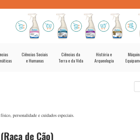
ncias
Ciências Sociais
Ciências da
História e
Máquin
máticas
e Humanas
Terra e da Vida
Arqueologia
Equipam
ísico, personalidade e cuidados especiais.
 (Raça de Cão)