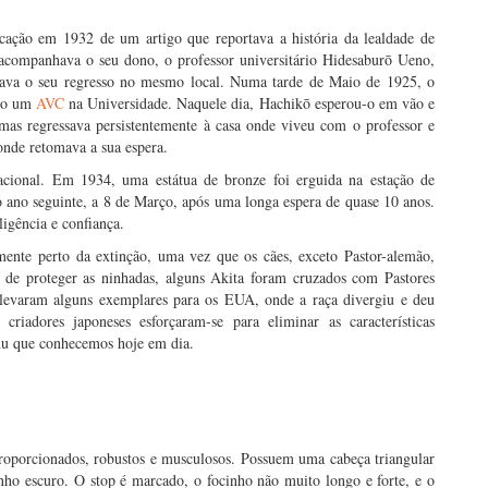
icação em 1932 de um artigo que reportava a história da lealdade de
 acompanhava o seu dono, o professor universitário Hidesaburō Ueno,
dava o seu regresso no mesmo local. Numa tarde de Maio de 1925, o
ido um
AVC
na Universidade. Naquele dia, Hachikō esperou-o em vão e
 mas regressava persistentemente à casa onde viveu com o professor e
onde retomava a sua espera.
cional. Em 1934, uma estátua de bronze foi erguida na estação de
ano seguinte, a 8 de Março, após uma longa espera de quase 10 anos.
igência e confiança.
ente perto da extinção, uma vez que os cães, exceto Pastor-alemão,
o de proteger as ninhadas, alguns Akita foram cruzados com Pastores
 levaram alguns exemplares para os EUA, onde a raça divergiu e deu
iadores japoneses esforçaram-se para eliminar as características
Inu que conhecemos hoje em dia.
proporcionados, robustos e musculosos. Possuem uma cabeça triangular
anho escuro. O stop é marcado, o focinho não muito longo e forte, e o