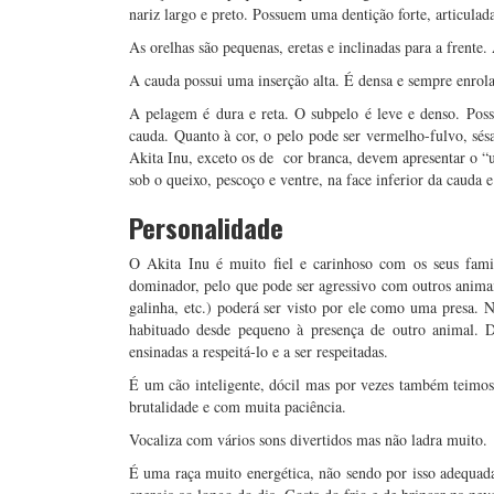
nariz largo e preto. Possuem uma dentição forte, articulad
As orelhas são pequenas, eretas e inclinadas para a fren
A cauda possui uma inserção alta. É densa e sempre enrola
A pelagem é dura e reta. O subpelo é leve e denso. Pos
cauda. Quanto à cor, o pelo pode ser vermelho-fulvo, sés
Akita Inu, exceto os de cor branca, devem apresentar o “u
sob o queixo, pescoço e ventre, na face inferior da cauda 
Personalidade
O Akita Inu é muito fiel e carinhoso com os seus fami
dominador, pelo que pode ser agressivo com outros animai
galinha, etc.) poderá ser visto por ele como uma presa. N
habituado desde pequeno à presença de outro animal. D
ensinadas a respeitá-lo e a ser respeitadas.
É um cão inteligente, dócil mas por vezes também teimos
brutalidade e com muita paciência.
Vocaliza com vários sons divertidos mas não ladra muito.
É uma raça muito energética, não sendo por isso adequad