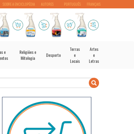
SOBRE A ENCICLOPÉDIA
AUTORES
PORTUGUÊS
FRANÇAIS
Terras
Artes
as e
Religiões e
Desporto
e
e
entos
Mitologia
Locais
Letras