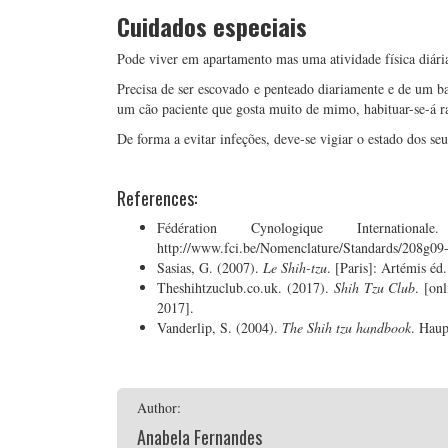
Cuidados especiais
Pode viver em apartamento mas uma atividade física diária 
Precisa de ser escovado e penteado diariamente e de um b
um cão paciente que gosta muito de mimo, habituar-se-á r
De forma a evitar infeções, deve-se vigiar o estado dos seu
References:
Fédération Cynologique Internation
http://www.fci.be/Nomenclature/Standards/208g09-
Sasias, G. (2007).
Le Shih-tzu
. [Paris]: Artémis éd.
Theshihtzuclub.co.uk. (2017).
Shih Tzu Club
. [on
2017].
Vanderlip, S. (2004).
The Shih tzu handbook
. Haup
Author:
Anabela Fernandes