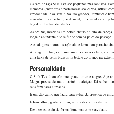
Os cães de raça Shih Tzu são pequenos mas robustos. Pos
membros (anteriores e posteriores) são curtos, musculoso
arredondada, e os seus olhos são grandes, sombrios e be
marcado e o chanfro (canal nasal) é achatado com pel
bigodes e barbas abundantes.
As orelhas, inseridas um pouco abaixo do alto da cabeça
longa e abundante que se funde com os pelos do pescoço.
A cauda possui uma inserção alta e forma um penacho abu
A pelagem é longa e densa, mas não encaracolada, com u
uma faixa de pelos brancos na testa e do branco na extrem
Personalidade
O Shih Tzu é um cão inteligente, ativo e alegre. Apesar
Meigo, precisa de muito carinho e afeição. Dá-se bem c
seus familiares humanos.
É um cão calmo que ladra para avisar da presença de estr
É brincalhão, gosta de crianças, se estas o respeitarem…
Deve ser educado de forma firme mas com suavidade.