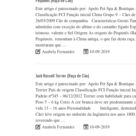
Pequinês (Raça de Cão)
Este artigo é patrocinado por: Apolo Pet Spa & Boutique
Classificação FCI Função inicial China Grupo 9 – Cães d
26/03/2009 Cão de companhia Características Gerais Tam
admitidas com exceção do albino e do castanho fígado Es
teimoso, valente e fiel Origem As origens do Pequinês 
Pequinois, remontam à China antiga, o que faz desta raça,
mostraram que …
Anabela Fernandes
10-09-2019
Jack Russell Terrier (Raça de Cão)
Este artigo é patrocinado por: Apolo Pet Spa & Boutique 
Terrier País de origem Classificação FCI Função inicial In
Padrão nº345 – 06/12/2012 Terrier com habilidade para 
Peso 5 – 6 kg Cores A cor branca deve ser predominante c
vida 13 – 16 anos Personalidade Inteligente, destemido,
Cão) teve origem no sudoeste da Inglaterra nos anos 1800. 
reverendo que …
Anabela Fernandes
10-09-2019