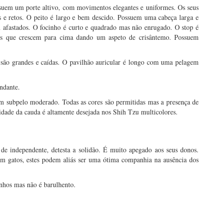
suem um porte altivo, com movimentos elegantes e uniformes. Os seus
s e retos. O peito é largo e bem descido. Possuem uma cabeça larga e
m afastados. O focinho é curto e quadrado mas não enrugado. O stop é
os que crescem para cima dando um aspeto de crisântemo. Possuem
, são grandes e caídas. O pavilhão auricular é longo com uma pelagem
ndante.
m subpelo moderado. Todas as cores são permitidas mas a presença de
idade da cauda é altamente desejada nos Shih Tzu multicolores.
 de independente, detesta a solidão. É muito apegado aos seus donos.
om gatos, estes podem aliás ser uma ótima companhia na ausência dos
anhos mas não é barulhento.