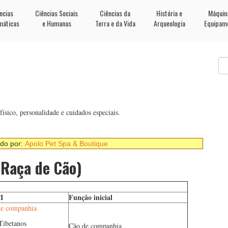
ncias
Ciências Sociais
Ciências da
História e
Máquin
máticas
e Humanas
Terra e da Vida
Arqueologia
Equipam
sico, personalidade e cuidados especiais.
ado por:
Apolo Pet Spa & Boutique
(Raça de Cão)
I
Função inicial
de companhia
Tibetanos
Cão de companhia