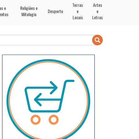
Terras
Artes
as e
Religiões e
Desporto
e
e
entos
Mitologia
Locais
Letras