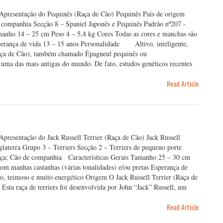
 Apresentação do Pequinês (Raça de Cão) Pequinês País de origem
e companhia Secção 8 – Spaniel Japonês e Pequinês Padrão nº207 -
anho 14 – 25 cm Peso 4 – 5,4 kg Cores Todas as cores e manchas são
perança de vida 13 – 15 anos Personalidade Altivo, inteligente,
(Raça de Cão), também chamado Épagneul pequinês ou
 uma das mais antigas do mundo. De fato, estudos genéticos recentes
Read Article
Apresentação do Jack Russell Terrier (Raça de Cão) Jack Russell
glaterra Grupo 3 – Terriers Secção 2 – Terriers de pequeno porte
caça; Cão de companhia Características Gerais Tamanho 25 – 30 cm
om manhas castanhas (várias tonalidades) e/ou pretas Esperança de
 teimoso e muito energético Origem O Jack Russell Terrier (Raça de
Esta raça de terriers foi desenvolvida por John “Jack” Russell, um
Read Article