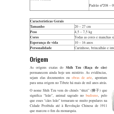
Padrão nº208 – 
Características Gerais
Tamanho
20 – 27 cm
Peso
4,5 – 7,5 kg
Cores
Todas as cores e manchas s
Esperança de vida
10 – 16 anos
Personalidade
Carinhoso, brincalhão e int
Origem
Shih Tzu (Raça de cão)
As origens exatas do
permanecem ainda hoje um mistério. As evidências,
sejam elas documentos ou
obras de arte
, apontam
para uma origem no Tibete há mais de mil anos atrás.
O nome Shih Tzu vem do chinês “shizi” (狮子) que
significa “leão”, animal sagrado no
budismo
, pelo
que esses “cães leão” tornaram-se muito populares na
Cidade Proibida até à Revolução Chinesa de 1911
que marcou o fim da monarquia.