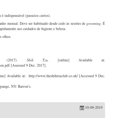
é indispensável (passeios curtos).
anho mensal. Deve ser habituado desde cedo às sessões de
grooming
. É
apidamente aos cuidados de higiene e beleza.
s olhos.
ale. (2017).
Shih Tzu
. [online] Available at:
en.pdf [Assessed 9 Dec. 2017].
line] Available at: http://www.theshihtzuclub.co.uk/ [Accessed 9 Dec.
pauge, NY: Barron’s.
10-09-2019