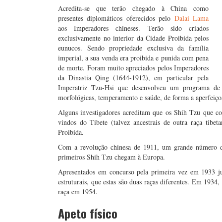
Acredita-se que terão chegado à China como
presentes diplomáticos oferecidos pelo
Dalai Lama
aos Imperadores chineses. Terão sido criados
exclusivamente no interior da Cidade Proibida pelos
eunucos. Sendo propriedade exclusiva da família
imperial, a sua venda era proibida e punida com pena
de morte. Foram muito apreciados pelos Imperadores
da Dinastia Qing (1644-1912), em particular pela
Imperatriz Tzu-Hsi que desenvolveu um programa de cr
morfológicas, temperamento e saúde, de forma a aperfeiçoa
Alguns investigadores acreditam que os Shih Tzu que c
vindos do Tibete (talvez ancestrais de outra raça tib
Proibida.
Com a revolução chinesa de 1911, um grande número de 
primeiros Shih Tzu chegam à Europa.
Apresentados em concurso pela primeira vez em 1933 ju
estruturais, que estas são duas raças diferentes. Em 1934
raça em 1954.
Apeto físico