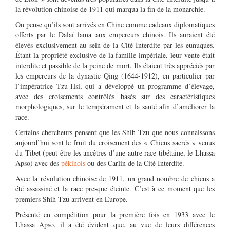
la révolution chinoise de 1911 qui marqua la fin de la monarchie.
On pense qu’ils sont arrivés en Chine comme cadeaux diplomatiques
offerts par le Dalaï lama aux empereurs chinois. Ils auraient été
élevés exclusivement au sein de la Cité Interdite par les eunuques.
Étant la propriété exclusive de la famille impériale, leur vente était
interdite et passible de la peine de mort. Ils étaient très appréciés par
les empereurs de la dynastie Qing (1644-1912), en particulier par
l’impératrice Tzu-Hsi, qui a développé un programme d’élevage,
avec des croisements contrôlés basés sur des caractéristiques
morphologiques, sur le tempérament et la santé afin d’améliorer la
race.
Certains chercheurs pensent que les Shih Tzu que nous connaissons
aujourd’hui sont le fruit du croisement des « Chiens sacrés » venus
du Tibet (peut-être les ancêtres d’une autre race tibétaine, le Lhassa
Apso) avec des
pékinois
ou des Carlin de la Cité Interdite.
Avec la révolution chinoise de 1911, un grand nombre de chiens a
été assassiné et la race presque éteinte. C’est à ce moment que les
premiers Shih Tzu arrivent en Europe.
Présenté en compétition pour la première fois en 1933 avec le
Lhassa Apso, il a été évident que, au vue de leurs différences