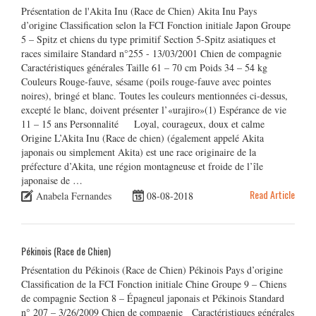
Présentation de l'Akita Inu (Race de Chien) Akita Inu Pays
d’origine Classification selon la FCI Fonction initiale Japon Groupe
5 – Spitz et chiens du type primitif Section 5-Spitz asiatiques et
races similaire Standard n°255 - 13/03/2001 Chien de compagnie
Caractéristiques générales Taille 61 – 70 cm Poids 34 – 54 kg
Couleurs Rouge-fauve, sésame (poils rouge-fauve avec pointes
noires), bringé et blanc. Toutes les couleurs mentionnées ci-dessus,
excepté le blanc, doivent présenter l’«urajiro»(1) Espérance de vie
11 – 15 ans Personnalité Loyal, courageux, doux et calme
Origine L’Akita Inu (Race de chien) (également appelé Akita
japonais ou simplement Akita) est une race originaire de la
préfecture d’Akita, une région montagneuse et froide de l’île
japonaise de …
Read Article
Anabela Fernandes
08-08-2018
Pékinois (Race de Chien)
Présentation du Pékinois (Race de Chien) Pékinois Pays d’origine
Classification de la FCI Fonction initiale Chine Groupe 9 – Chiens
de compagnie Section 8 – Épagneul japonais et Pékinois Standard
n° 207 – 3/26/2009 Chien de compagnie Caractéristiques générales