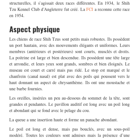
structurelles, il s’agissait deux races différentes. En 1934, le Shih
Tzu Kennel Club d’Angleterre fut créé. La
FCI
a reconnu cette race
en 1954.
Aspect physique
Les chiens de race Shih Tzus sont petits mais robustes. Ils possèdent
un port hautain, avec des mouvements élégants et uniformes. Leurs
membres (antérieurs et postérieurs) sont courts, musclés et droits.
La poitrine est large et bien descendue. Ils possèdent une tête large
et arrondie, et leurs yeux sont grands, sombres et bien éloignés. Le
museau est court et carré mais pas ridé. Le stop est marqué et le
chanfrein (canal nasal) est plat avec des poils qui poussent vers le
haut donnant un aspect de chrysanthème. Ils ont une moustache et
une barbe fournies.
Les oreilles, insérées un peu au-dessous du sommet de la tête, sont
grandes et pendantes. Le pavillon auditif est long avec un poil long
et abondant qui se fond avec le pelage du cou.
La queue a une insertion haute et forme un panache abondant.
Le poil est long et dense, mais pas bouclés, avec un sous-poil
modéré. Toutes les couleurs sont admises mais la présence d’une