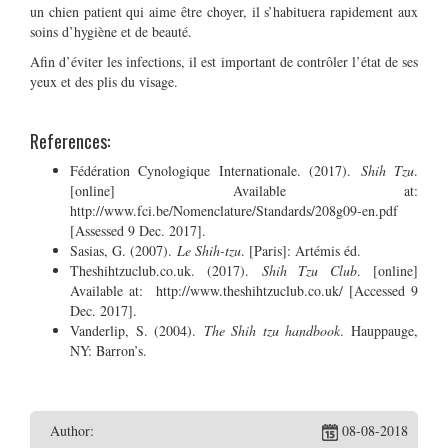
un chien patient qui aime être choyer, il s’habituera rapidement aux
soins d’hygiène et de beauté.
Afin d’éviter les infections, il est important de contrôler l’état de ses
yeux et des plis du visage.
References:
Fédération Cynologique Internationale. (2017).
Shih Tzu
.
[online] Available at:
http://www.fci.be/Nomenclature/Standards/208g09-en.pdf
[Assessed 9 Dec. 2017].
Sasias, G. (2007).
Le Shih-tzu
. [Paris]: Artémis éd.
Theshihtzuclub.co.uk. (2017).
Shih Tzu Club
. [online]
Available at: http://www.theshihtzuclub.co.uk/ [Accessed 9
Dec. 2017].
Vanderlip, S. (2004).
The Shih tzu handbook
. Hauppauge,
NY: Barron’s.
Author:
08-08-2018