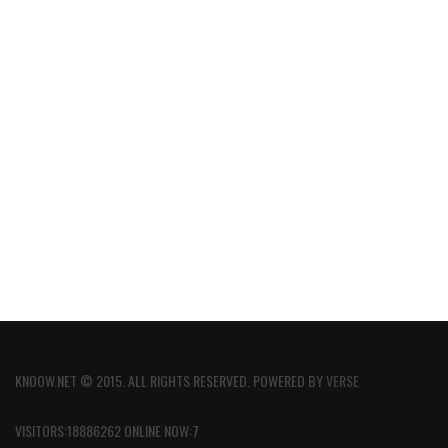
KNOOW.NET © 2015. ALL RIGHTS RESERVED. POWERED BY
VERSE
VISITORS:18886262 ONLINE NOW:7