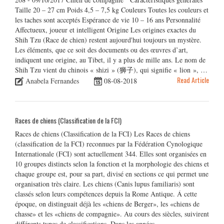
Taille 20 – 27 cm Poids 4,5 – 7,5 kg Couleurs Toutes les couleurs et
les taches sont acceptés Espérance de vie 10 – 16 ans Personnalité
Affectueux, joueur et intelligent Origine Les origines exactes du
Shih Tzu (Race de chien) restent aujourd'hui toujours un mystère.
Les éléments, que ce soit des documents ou des œuvres d’art,
indiquent une origine, au Tibet, il y a plus de mille ans. Le nom de
Shih Tzu vient du chinois « shizi » (狮子), qui signifie « lion », …
Read Article
Anabela Fernandes
08-08-2018
Races de chiens (Classification de la FCI)
Races de chiens (Classification de la FCI) Les Races de chiens
(classification de la FCI) reconnues par la Fédération Cynologique
Internationale (FCI) sont actuellement 344. Elles sont organisées en
10 groupes distincts selon la fonction et la morphologie des chiens et
chaque groupe est, pour sa part, divisé en sections ce qui permet une
organisation très claire. Les chiens (Canis lupus familiaris) sont
classés selon leurs compétences depuis la Rome Antique. Á cette
époque, on distinguait déjà les «chiens de Berger», les «chiens de
chasse» et les «chiens de compagnie». Au cours des siècles, suivirent
différents types de classifications. Dans les années …