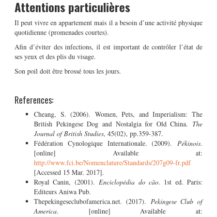
Attentions particulières
Il peut vivre en appartement mais il a besoin d’une activité physique
quotidienne (promenades courtes).
Afin d’éviter des infections, il est important de contrôler l’état de
ses yeux et des plis du visage.
Son poil doit être brossé tous les jours.
References:
Cheang, S. (2006). Women, Pets, and Imperialism: The
British Pekingese Dog and Nostalgia for Old China.
The
Journal of British Studies
, 45(02), pp.359-387.
Fédération Cynologique Internationale. (2009).
Pékinois
.
[online] Available at:
http://www.fci.be/Nomenclature/Standards/207g09-fr.pdf
[Accessed 15 Mar. 2017].
Royal Canin, (2001).
Enciclopédia do cão
. 1st ed. Paris:
Editeurs Aniwa Pub.
Thepekingeseclubofamerica.net. (2017).
Pekingese Club of
America
. [online] Available at: