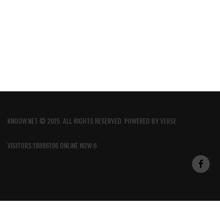
KNOOW.NET © 2015. ALL RIGHTS RESERVED. POWERED BY
VERSE
VISITORS:18886196 ONLINE NOW:6