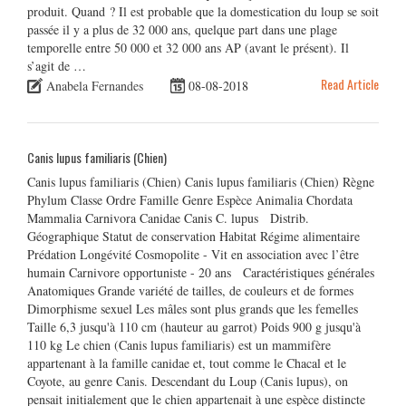
produit. Quand ? Il est probable que la domestication du loup se soit
passée il y a plus de 32 000 ans, quelque part dans une plage
temporelle entre 50 000 et 32 000 ans AP (avant le présent). Il
s’agit de …
Read Article
Anabela Fernandes
08-08-2018
Canis lupus familiaris (Chien)
Canis lupus familiaris (Chien) Canis lupus familiaris (Chien) Règne
Phylum Classe Ordre Famille Genre Espèce Animalia Chordata
Mammalia Carnivora Canidae Canis C. lupus Distrib.
Géographique Statut de conservation Habitat Régime alimentaire
Prédation Longévité Cosmopolite - Vit en association avec l’être
humain Carnivore opportuniste - 20 ans Caractéristiques générales
Anatomiques Grande variété de tailles, de couleurs et de formes
Dimorphisme sexuel Les mâles sont plus grands que les femelles
Taille 6,3 jusqu'à 110 cm (hauteur au garrot) Poids 900 g jusqu'à
110 kg Le chien (Canis lupus familiaris) est un mammifère
appartenant à la famille canidae et, tout comme le Chacal et le
Coyote, au genre Canis. Descendant du Loup (Canis lupus), on
pensait initialement que le chien appartenait à une espèce distincte