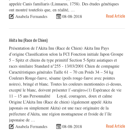
appelée Canis familiaris (Linnaeus, 1758). Des études génétiques
ont montré toutefois que, en réalité, …
Read Article
Anabela Fernandes
08-08-2018
Akita Inu (Race de Chien)
Présentation de l'Akita Inu (Race de Chien) Akita Inu Pays
d’origine Classification selon la FCI Fonction initiale Japon Groupe
5 – Spitz et chiens du type primitif Section 5-Spitz asiatiques et
races similaire Standard n°255 - 13/03/2001 Chien de compagnie
Caractéristiques générales Taille 61 – 70 cm Poids 34 – 54 kg
Couleurs Rouge-fauve, sésame (poils rouge-fauve avec pointes
noires), bringé et blanc. Toutes les couleurs mentionnées ci-dessus,
excepté le blanc, doivent présenter l’«urajiro»(1) Espérance de vie
11 – 15 ans Personnalité Loyal, courageux, doux et calme
Origine L’Akita Inu (Race de chien) (également appelé Akita
japonais ou simplement Akita) est une race originaire de la
préfecture d’Akita, une région montagneuse et froide de l’île
japonaise de …
Read Article
Anabela Fernandes
08-08-2018