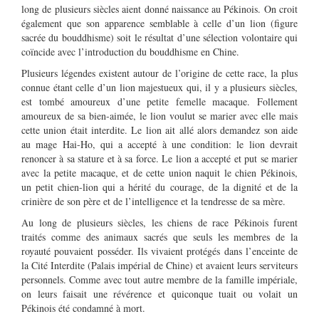
long de plusieurs siècles aient donné naissance au Pékinois. On croit
également que son apparence semblable à celle d’un lion (figure
sacrée du bouddhisme) soit le résultat d’une sélection volontaire qui
coïncide avec l’introduction du bouddhisme en Chine.
Plusieurs légendes existent autour de l’origine de cette race, la plus
connue étant celle d’un lion majestueux qui, il y a plusieurs siècles,
est tombé amoureux d’une petite femelle macaque. Follement
amoureux de sa bien-aimée, le lion voulut se marier avec elle mais
cette union était interdite. Le lion ait allé alors demandez son aide
au mage Hai-Ho, qui a accepté à une condition: le lion devrait
renoncer à sa stature et à sa force. Le lion a accepté et put se marier
avec la petite macaque, et de cette union naquit le chien Pékinois,
un petit chien-lion qui a hérité du courage, de la dignité et de la
crinière de son père et de l’intelligence et la tendresse de sa mère.
Au long de plusieurs siècles, les chiens de race Pékinois furent
traités comme des animaux sacrés que seuls les membres de la
royauté pouvaient posséder. Ils vivaient protégés dans l’enceinte de
la Cité Interdite (Palais impérial de Chine) et avaient leurs serviteurs
personnels. Comme avec tout autre membre de la famille impériale,
on leurs faisait une révérence et quiconque tuait ou volait un
Pékinois été condamné à mort.