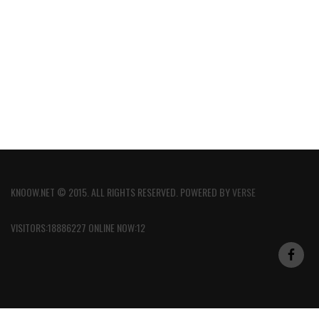
KNOOW.NET © 2015. ALL RIGHTS RESERVED. POWERED BY
VERSE
VISITORS:18886227 ONLINE NOW:12