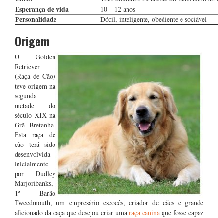
Esperança de vida
10 – 12 anos
Personalidade
Dócil, inteligente, obediente e sociável
Origem
O Golden
Retriever
(Raça de Cão)
teve origem na
segunda
metade do
século XIX na
Grã Bretanha.
Esta raça de
cão terá sido
desenvolvida
inicialmente
por Dudley
Marjoribanks,
1º Barão
Tweedmouth, um empresário escocês, criador de cães e grande
aficionado da caça que desejou criar uma
raça canina
que fosse capaz