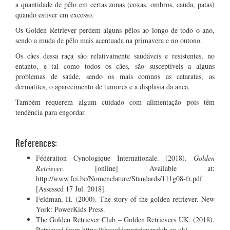
a quantidade de pêlo em certas zonas (coxas, ombros, cauda, patas)
quando estiver em excesso.
Os Golden Retriever perdem alguns pêlos ao longo de todo o ano,
sendo a muda de pêlo mais acentuada na primavera e no outono.
Os cães dessa raça são relativamente saudáveis e resistentes, no
entanto, e tal como todos os cães, são susceptíveis a alguns
problemas de saúde, sendo os mais comuns as cataratas, as
dermatites, o aparecimento de tumores e a displasia da anca.
Também requerem algum cuidado com alimentação pois têm
tendência para engordar.
References:
Fédération Cynologique Internationale. (2018).
Golden
Retriever
. [online] Available at:
http://www.fci.be/Nomenclature/Standards/111g08-fr.pdf
[Assessed 17 Jul. 2018].
Feldman, H. (2000). The story of the golden retriever. New
York: PowerKids Press.
The Golden Retriever Club – Golden Retrievers UK. (2018).
Retrieved from https://thegoldenretrieverclub.co.uk/