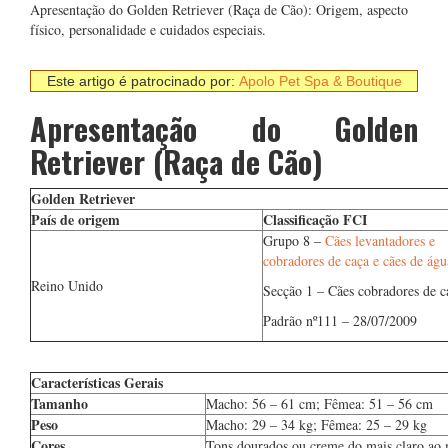
Apresentação do Golden Retriever (Raça de Cão): Origem, aspecto
físico, personalidade e cuidados especiais.
Este artigo é patrocinado por:
Apolo Pet Spa & Boutique
Apresentação do Golden
Retriever (Raça de Cão)
Golden Retriever
País de origem
Classificação FCI
Grupo 8 –
Cães levantadores e
cobradores de caça e cães de águ
Reino Unido
Secção 1 – Cães cobradores de c
Padrão nº111 – 28/07/2009
Características Gerais
Tamanho
Macho: 56 – 61 cm; Fêmea: 51 – 56 cm
Peso
Macho: 29 – 34 kg; Fêmea: 25 – 29 kg
Cores
Tons dourados ou creme do mais claro ao 