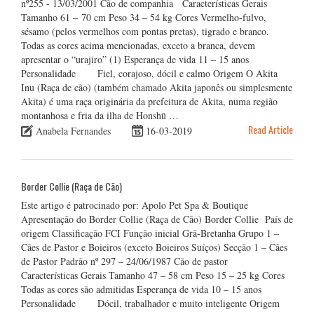
nº255 - 13/03/2001 Cão de companhia Características Gerais
Tamanho 61 – 70 cm Peso 34 – 54 kg Cores Vermelho-fulvo,
sésamo (pelos vermelhos com pontas pretas), tigrado e branco.
Todas as cores acima mencionadas, exceto a branca, devem
apresentar o “urajiro” (1) Esperança de vida 11 – 15 anos
Personalidade Fiel, corajoso, dócil e calmo Origem O Akita
Inu (Raça de cão) (também chamado Akita japonês ou simplesmente
Akita) é uma raça originária da prefeitura de Akita, numa região
montanhosa e fria da ilha de Honshū …
Read Article
Anabela Fernandes
16-03-2019
Border Collie (Raça de Cão)
Este artigo é patrocinado por: Apolo Pet Spa & Boutique
Apresentação do Border Collie (Raça de Cão) Border Collie País de
origem Classificação FCI Função inicial Grã-Bretanha Grupo 1 –
Cães de Pastor e Boieiros (exceto Boieiros Suíços) Secção 1 – Cães
de Pastor Padrão nº 297 – 24/06/1987 Cão de pastor
Características Gerais Tamanho 47 – 58 cm Peso 15 – 25 kg Cores
Todas as cores são admitidas Esperança de vida 10 – 15 anos
Personalidade Dócil, trabalhador e muito inteligente Origem