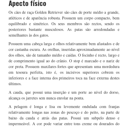
Apecto físico
Os cães de raça Golden Retriever são cães de porte médio a grande,
atléticos e de aparência robusta. Possuem um corpo compacto, bem
equilibrado e simétrico. Os seus membros são rectos, sendo os
posteriores bastante musculosos. As patas são arredondadas e
semelhantes às dos gatos.
Possuem uma cabeça larga e olhos relativamente bem afastados e de
cor castanha escura. As orelhas, inseridas aproximadamente ao nível
dos olhos, são de tamanho médio e caídas. O focinho é recto, largo e
de comprimento igual ao do crânio. O stop é marcado e o nariz de
cor preta. Possuem maxilares fortes que apresentam uma mordedura
em tesoura perfeita, isto é, os incisivos superiores cobrem os
inferiores e a face interna dos primeiros toca na face externa destes
últimos.
A cauda, que possui uma inserção e um porte ao nível do dorso,
alcança os jarretes sem nunca enrolar na ponta.
A pelagem é longa e lisa ou levemente ondulada com franjas
relativamente longas nas zonas do pescoço e do peito, na parte de
baixo da cauda e atrás das patas. Possui um subpelo denso e
impermeável. A cor pode variar entre tons creme ou dourados do