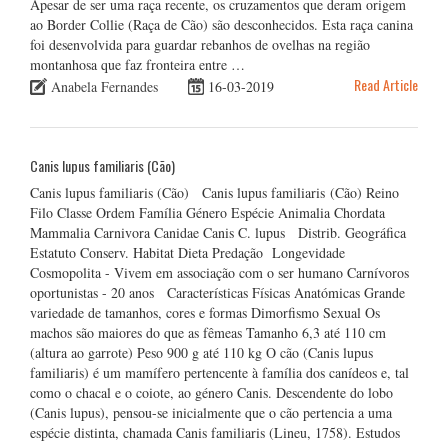
Apesar de ser uma raça recente, os cruzamentos que deram origem
ao Border Collie (Raça de Cão) são desconhecidos. Esta raça canina
foi desenvolvida para guardar rebanhos de ovelhas na região
montanhosa que faz fronteira entre …
Read Article
Anabela Fernandes
16-03-2019
Canis lupus familiaris (Cão)
Canis lupus familiaris (Cão) Canis lupus familiaris (Cão) Reino
Filo Classe Ordem Família Género Espécie Animalia Chordata
Mammalia Carnivora Canidae Canis C. lupus Distrib. Geográfica
Estatuto Conserv. Habitat Dieta Predação Longevidade
Cosmopolita - Vivem em associação com o ser humano Carnívoros
oportunistas - 20 anos Características Físicas Anatómicas Grande
variedade de tamanhos, cores e formas Dimorfismo Sexual Os
machos são maiores do que as fêmeas Tamanho 6,3 até 110 cm
(altura ao garrote) Peso 900 g até 110 kg O cão (Canis lupus
familiaris) é um mamífero pertencente à família dos canídeos e, tal
como o chacal e o coiote, ao género Canis. Descendente do lobo
(Canis lupus), pensou-se inicialmente que o cão pertencia a uma
espécie distinta, chamada Canis familiaris (Lineu, 1758). Estudos