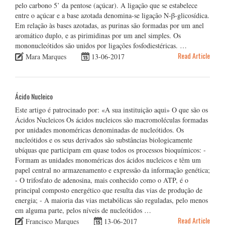
pelo carbono 5’ da pentose (açúcar). A ligação que se estabelece
entre o açúcar e a base azotada denomina-se ligação N-β-glicosídica.
Em relação às bases azotadas, as purinas são formadas por um anel
aromático duplo, e as pirimidinas por um anel simples. Os
mononucleótidos são unidos por ligações fosfodiestéricas. …
Read Article
Mara Marques
13-06-2017
Ácido Nucleico
Este artigo é patrocinado por: «A sua instituição aqui» O que são os
Ácidos Nucleicos Os ácidos nucleicos são macromoléculas formadas
por unidades monoméricas denominadas de nucleótidos. Os
nucleótidos e os seus derivados são substâncias biologicamente
ubíquas que participam em quase todos os processos bioquímicos: -
Formam as unidades monoméricas dos ácidos nucleicos e têm um
papel central no armazenamento e expressão da informação genética;
- O trifosfato de adenosina, mais conhecido como o ATP, é o
principal composto energético que resulta das vias de produção de
energia; - A maioria das vias metabólicas são reguladas, pelo menos
em alguma parte, pelos níveis de nucleótidos …
Read Article
Francisco Marques
13-06-2017