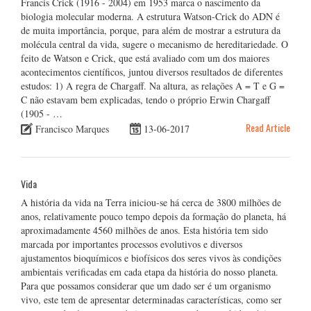
Francis Crick (1916 - 2004) em 1953 marca o nascimento da
biologia molecular moderna. A estrutura Watson-Crick do ADN é
de muita importância, porque, para além de mostrar a estrutura da
molécula central da vida, sugere o mecanismo de hereditariedade. O
feito de Watson e Crick, que está avaliado com um dos maiores
acontecimentos científicos, juntou diversos resultados de diferentes
estudos: 1) A regra de Chargaff. Na altura, as relações A = T e G =
C não estavam bem explicadas, tendo o próprio Erwin Chargaff
(1905 - …
Read Article
Francisco Marques
13-06-2017
Vida
A história da vida na Terra iniciou-se há cerca de 3800 milhões de
anos, relativamente pouco tempo depois da formação do planeta, há
aproximadamente 4560 milhões de anos. Esta história tem sido
marcada por importantes processos evolutivos e diversos
ajustamentos bioquímicos e biofísicos dos seres vivos às condições
ambientais verificadas em cada etapa da história do nosso planeta.
Para que possamos considerar que um dado ser é um organismo
vivo, este tem de apresentar determinadas características, como ser