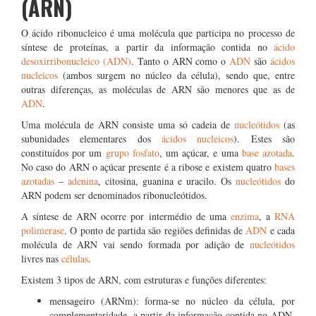
(ARN)
O ácido ribonucleico é uma molécula que participa no processo de
síntese de proteínas, a partir da informação contida no
ácido
desoxirribonucleico (ADN)
. Tanto o ARN como o
ADN
são
ácidos
nucleicos
(ambos surgem no núcleo da célula), sendo que, entre
outras diferenças, as moléculas de ARN são menores que as de
ADN
.
Uma molécula de ARN consiste uma só cadeia de
nucleótidos
(as
subunidades elementares dos
ácidos nucleicos
). Estes são
constituídos por um
grupo fosfato
, um açúcar, e uma
base azotada
.
No caso do ARN o açúcar presente é a ribose e existem quatro
bases
azotadas
–
adenina
, citosina, guanina e uracilo. Os
nucleótidos
do
ARN podem ser denominados ribonucleótidos.
A síntese de ARN ocorre por intermédio de uma
enzima
, a
RNA
polimerase
. O ponto de partida são regiões definidas de
ADN
e cada
molécula de ARN vai sendo formada por adição de
nucleótidos
livres nas
células
.
Existem 3 tipos de ARN, com estruturas e funções diferentes:
mensageiro (ARNm): forma-se no núcleo da célula, por
complementaridade, a partir da informação contida no ADN,