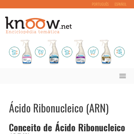
PORTUGUÊS
ESPAÑOL
Toggle
naviga
Ácido Ribonucleico (ARN)
Conceito de Ácido Ribonucleico