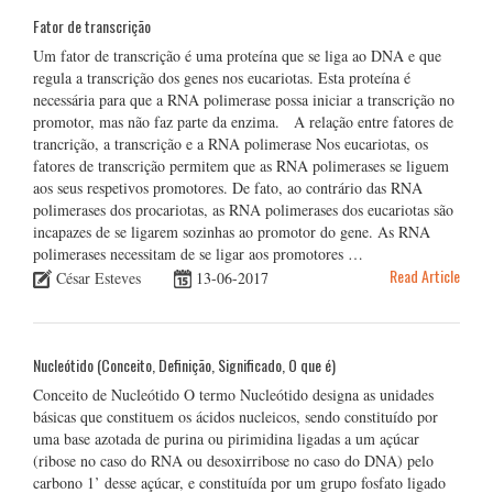
Fator de transcrição
Um fator de transcrição é uma proteína que se liga ao DNA e que
regula a transcrição dos genes nos eucariotas. Esta proteína é
necessária para que a RNA polimerase possa iniciar a transcrição no
promotor, mas não faz parte da enzima. A relação entre fatores de
trancrição, a transcrição e a RNA polimerase Nos eucariotas, os
fatores de transcrição permitem que as RNA polimerases se liguem
aos seus respetivos promotores. De fato, ao contrário das RNA
polimerases dos procariotas, as RNA polimerases dos eucariotas são
incapazes de se ligarem sozinhas ao promotor do gene. As RNA
polimerases necessitam de se ligar aos promotores …
Read Article
César Esteves
13-06-2017
Nucleótido (Conceito, Definição, Significado, O que é)
Conceito de Nucleótido O termo Nucleótido designa as unidades
básicas que constituem os ácidos nucleicos, sendo constituído por
uma base azotada de purina ou pirimidina ligadas a um açúcar
(ribose no caso do RNA ou desoxirribose no caso do DNA) pelo
carbono 1’ desse açúcar, e constituída por um grupo fosfato ligado