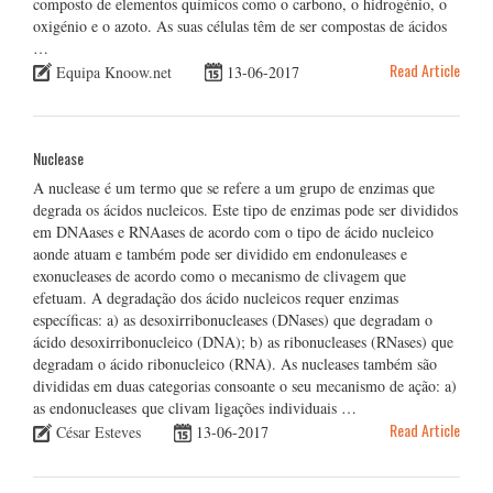
composto de elementos químicos como o carbono, o hidrogénio, o
oxigénio e o azoto. As suas células têm de ser compostas de ácidos
…
Read Article
Equipa Knoow.net
13-06-2017
Nuclease
A nuclease é um termo que se refere a um grupo de enzimas que
degrada os ácidos nucleicos. Este tipo de enzimas pode ser divididos
em DNAases e RNAases de acordo com o tipo de ácido nucleico
aonde atuam e também pode ser dividido em endonuleases e
exonucleases de acordo como o mecanismo de clivagem que
efetuam. A degradação dos ácido nucleicos requer enzimas
específicas: a) as desoxirribonucleases (DNases) que degradam o
ácido desoxirribonucleico (DNA); b) as ribonucleases (RNases) que
degradam o ácido ribonucleico (RNA). As nucleases também são
divididas em duas categorias consoante o seu mecanismo de ação: a)
as endonucleases que clivam ligações individuais …
Read Article
César Esteves
13-06-2017