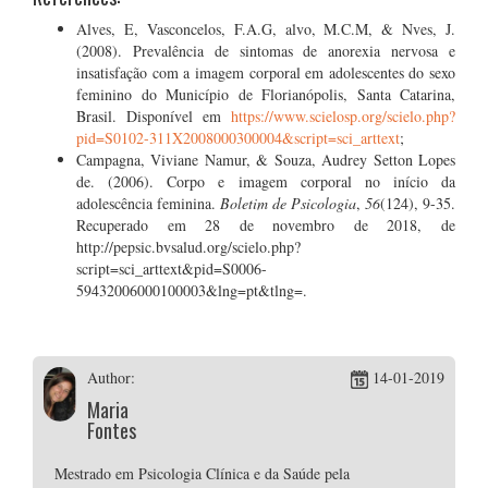
Alves, E, Vasconcelos, F.A.G, alvo, M.C.M, & Nves, J.
(2008). Prevalência de sintomas de anorexia nervosa e
insatisfação com a imagem corporal em adolescentes do sexo
feminino do Município de Florianópolis, Santa Catarina,
Brasil. Disponível em
https://www.scielosp.org/scielo.php?
pid=S0102-311X2008000300004&script=sci_arttext
;
Campagna, Viviane Namur, & Souza, Audrey Setton Lopes
de. (2006). Corpo e imagem corporal no início da
adolescência feminina.
Boletim de Psicologia
,
56
(124), 9-35.
Recuperado em 28 de novembro de 2018, de
http://pepsic.bvsalud.org/scielo.php?
script=sci_arttext&pid=S0006-
59432006000100003&lng=pt&tlng=.
Author:
14-01-2019
Maria
Fontes
Mestrado em Psicologia Clínica e da Saúde pela