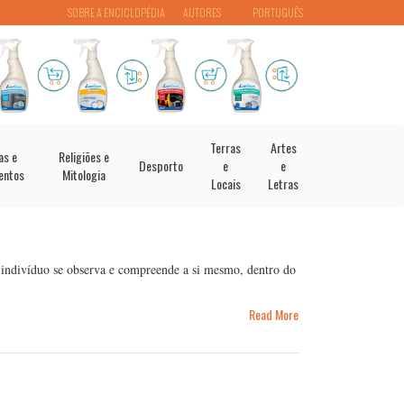
SOBRE A ENCICLOPÉDIA
AUTORES
PORTUGUÊS
Terras
Artes
as e
Religiões e
Desporto
e
e
entos
Mitologia
Locais
Letras
indivíduo se observa e compreende a si mesmo, dentro do
Read More