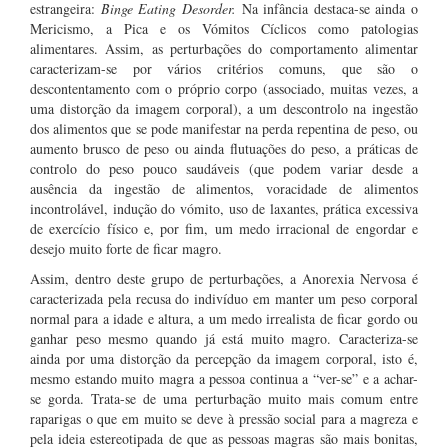
estrangeira:
Binge Eating Desorder.
Na infância destaca-se ainda o
Mericismo, a Pica e os Vómitos Cíclicos como patologias
alimentares. Assim, as perturbações do comportamento alimentar
caracterizam-se por vários critérios comuns, que são o
descontentamento com o próprio corpo (associado, muitas vezes, a
uma distorção da imagem corporal), a um descontrolo na ingestão
dos alimentos que se pode manifestar na perda repentina de peso, ou
aumento brusco de peso ou ainda flutuações do peso, a práticas de
controlo do peso pouco saudáveis (que podem variar desde a
ausência da ingestão de alimentos, voracidade de alimentos
incontrolável, indução do vómito, uso de laxantes, prática excessiva
de exercício físico e, por fim, um medo irracional de engordar e
desejo muito forte de ficar magro.
Assim, dentro deste grupo de perturbações, a Anorexia Nervosa é
caracterizada pela recusa do indivíduo em manter um peso corporal
normal para a idade e altura, a um medo irrealista de ficar gordo ou
ganhar peso mesmo quando já está muito magro. Caracteriza-se
ainda por uma distorção da percepção da imagem corporal, isto é,
mesmo estando muito magra a pessoa continua a “ver-se” e a achar-
se gorda. Trata-se de uma perturbação muito mais comum entre
raparigas o que em muito se deve à pressão social para a magreza e
pela ideia estereotipada de que as pessoas magras são mais bonitas,