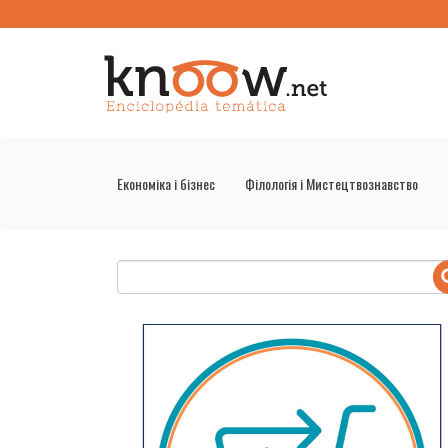
Економіка і бізнес
Філологія і Мистецтвознавство