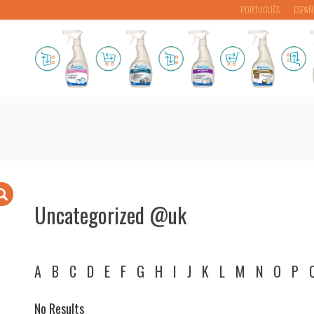
PORTUGUÊS
ESPAÑ
Uncategorized @uk
A
B
C
D
E
F
G
H
I
J
K
L
M
N
O
P
No Results