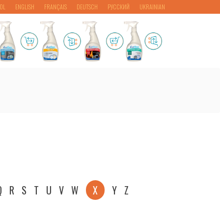
OL
ENGLISH
FRANÇAIS
DEUTSCH
РУССКИЙ
UKRAINIAN
Q
R
S
T
U
V
W
X
Y
Z