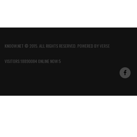
KNOOW.NET © 2015. ALL RIGHTS RESERVED. POWERED BY
VERSE
VISITORS:18890084 ONLINE NOW:5