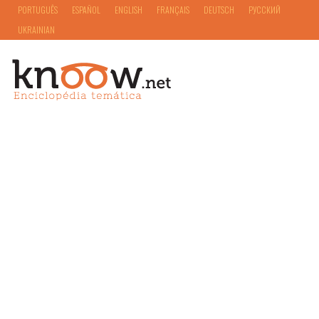
PORTUGUÊS
ESPAÑOL
ENGLISH
FRANÇAIS
DEUTSCH
РУССКИЙ
UKRAINIAN