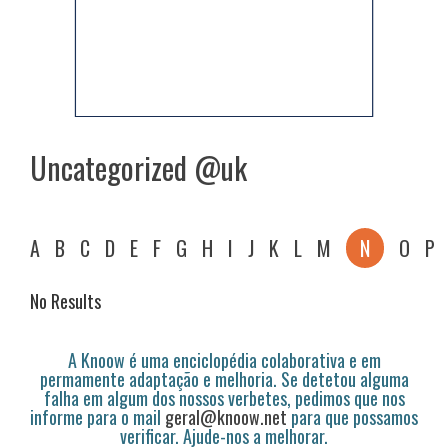
Uncategorized @uk
A
B
C
D
E
F
G
H
I
J
K
L
M
N
O
P
No Results
A Knoow é uma enciclopédia colaborativa e em
permamente adaptação e melhoria. Se detetou alguma
falha em algum dos nossos verbetes, pedimos que nos
informe para o mail
geral@knoow.net
para que possamos
verificar. Ajude-nos a melhorar.