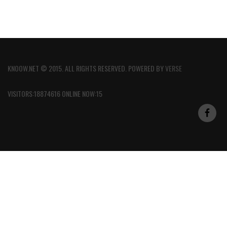
KNOOW.NET © 2015. ALL RIGHTS RESERVED. POWERED BY
VERSE
VISITORS:18874616 ONLINE NOW:15