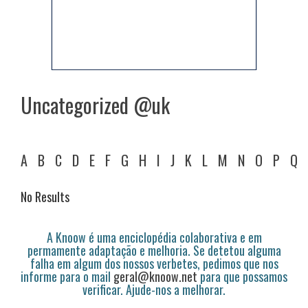
Uncategorized @uk
A
B
C
D
E
F
G
H
I
J
K
L
M
N
O
P
Q
No Results
A Knoow é uma enciclopédia colaborativa e em
permamente adaptação e melhoria. Se detetou alguma
falha em algum dos nossos verbetes, pedimos que nos
informe para o mail
geral@knoow.net
para que possamos
verificar. Ajude-nos a melhorar.