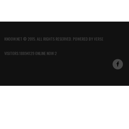
KNOOW.NET © 2015. ALL RIGHTS RESERVED. POWERED BY
VERSE
VISITORS:18894129 ONLINE NOW:2