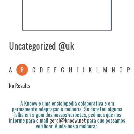
Uncategorized @uk
A
B
C
D
E
F
G
H
I
J
K
L
M
N
O
P
No Results
A Knoow é uma enciclopédia colaborativa e em
permamente adaptação e melhoria. Se detetou alguma
falha em algum dos nossos verbetes, pedimos que nos
informe para o mail
geral@knoow.net
para que possamos
verificar. Ajude-nos a melhorar.