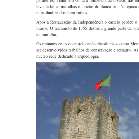
pardieiros. Tendo em conta a iminência da invasão das for
levantadas as muralhas e ameias do flanco sul. Na época 
taipa danificados e em ruínas.
Após a Restauração da Independência o castelo perdeu o 
muros. O terramoto de 1755 destruiu grande parte da vil
da muralha.
Os remanescentes do castelo estão classificados como Mo
ser desenvolvidos trabalhos de conservação e restauro. As
núcleo sede dedicado à arqueologia.