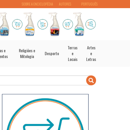
SOBRE A ENCICLOPÉDIA
AUTORES
PORTUGUÊS
Terras
Artes
as e
Religiões e
Desporto
e
e
entos
Mitologia
Locais
Letras