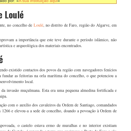
nado por: «
A sua instituição aqui
»
e Loulé
ente, no concelho de
Loulé
, no distrito de Faro, região do Algarve, em
mprovam a importância que este teve durante o período islâmico, não
rtística e arqueológica dos materiais encontrados.
é
tendo existido contactos dos povos da região com navegadores fenícios
a fundar as feitorias na orla marítima do concelho, o que potenciou a
esenvolvimento local.
o da invasão muçulmana. Esta era uma pequena almedina fortificada e
taipa.
ção com o auxílio dos cavaleiros da Ordem de Santiago, comandados
em 1266 e elevou-a a sede de concelho, doando a povoação à Ordem de
spovoada, o castelo estava ermo de muralhas e no interior existiam