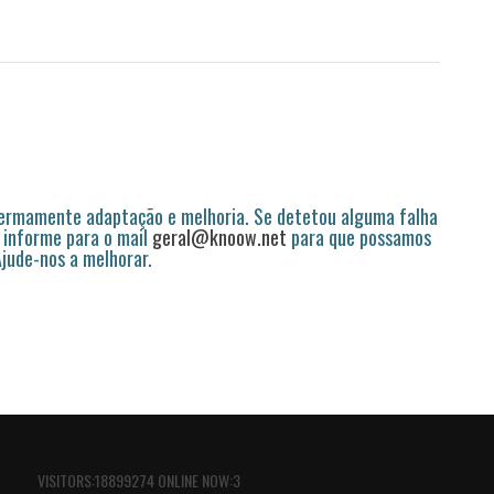
permamente adaptação e melhoria. Se detetou alguma falha
 informe para o mail
geral@knoow.net
para que possamos
 Ajude-nos a melhorar.
VISITORS:18899274 ONLINE NOW:3