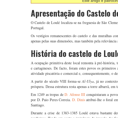
Este artigo é patroci
Apresentação do Castelo d
O Castelo de Loulé localiza-se na freguesia de São Clem
Portugal.
Os vestígios remanescentes do castelo e das muralhas co
apenas pelas suas dimensões, mas também pela relevância a
História do castelo de Loul
A ocupação primitiva deste local remonta à pré-história, 
e cartagineses. De facto, foram estes povos os primeiros 
atividade piscatória e comercial e, consequentemente, o d
A partir do século VIII forma-se
Al-Ulya
, já no context
próspera. Dessa estrutura resta apenas a torre albarrã, em 
Em 1249 as tropas de
D. Afonso III
conquistaram a povoa
por D. Paio Peres Correia.
D. Dinis
atribui-lhe o foral 
Santiago.
Durante a crise de 1383-1385 Loulé estava bastante de