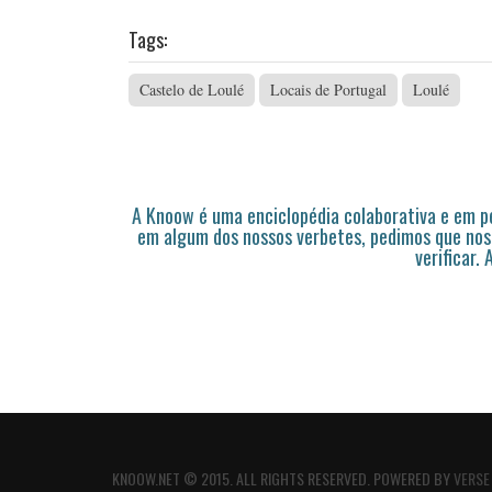
Tags:
Castelo de Loulé
Locais de Portugal
Loulé
A Knoow é uma enciclopédia colaborativa e em 
em algum dos nossos verbetes, pedimos que nos
verificar.
KNOOW.NET © 2015. ALL RIGHTS RESERVED. POWERED BY
VERSE