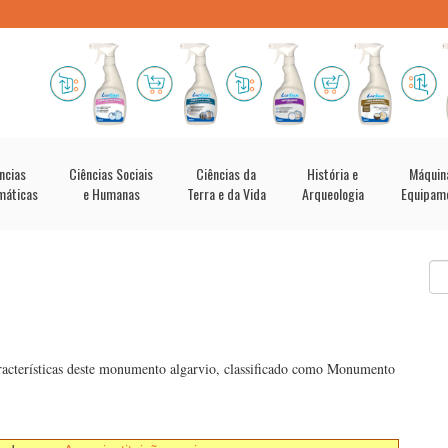
ncias
Ciências Sociais
Ciências da
História e
Máquin
máticas
e Humanas
Terra e da Vida
Arqueologia
Equipam
aracterísticas deste monumento algarvio, classificado como Monumento