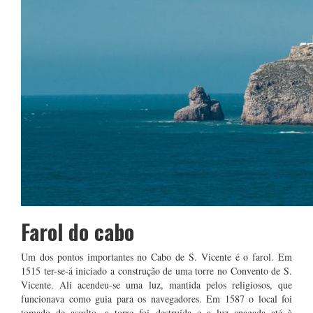
Farol do cabo
Um dos pontos importantes no Cabo de S. Vicente é o farol. Em
1515 ter-se-á iniciado a construção de uma torre no Convento de S.
Vicente. Ali acendeu-se uma luz, mantida pelos religiosos, que
funcionava como guia para os navegadores. Em 1587 o local foi
tomado de assalto, a torre foi destruída e a luz apagada até à