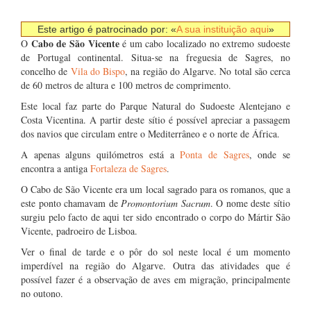
Este artigo é patrocinado por: «
A sua instituição aqui
»
Cabo de São Vicente
O
é um cabo localizado no extremo sudoeste
de Portugal continental. Situa-se na freguesia de Sagres, no
concelho de
Vila do Bispo
, na região do Algarve. No total são cerca
de 60 metros de altura e 100 metros de comprimento.
Este local faz parte do Parque Natural do Sudoeste Alentejano e
Costa Vicentina. A partir deste sítio é possível apreciar a passagem
dos navios que circulam entre o Mediterrâneo e o norte de África.
A apenas alguns quilómetros está a
Ponta de Sagres
, onde se
encontra a antiga
Fortaleza de Sagres
.
O Cabo de São Vicente era um local sagrado para os romanos, que a
este ponto chamavam de
Promontorium Sacrum
. O nome deste sítio
surgiu pelo facto de aqui ter sido encontrado o corpo do Mártir São
Vicente, padroeiro de Lisboa.
Ver o final de tarde e o pôr do sol neste local é um momento
imperdível na região do Algarve. Outra das atividades que é
possível fazer é a observação de aves em migração, principalmente
no outono.