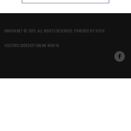
KNOOW.NET © 2015. ALL RIGHTS RESERVED. POWERED BY
VERSE
VISITORS:18882421 ONLINE NOW:16