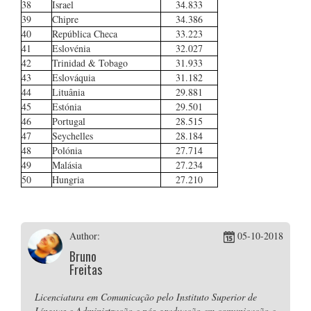
38
Israel
34.833
39
Chipre
34.386
40
República Checa
33.223
41
Eslovénia
32.027
42
Trinidad & Tobago
31.933
43
Eslováquia
31.182
44
Lituânia
29.881
45
Estónia
29.501
46
Portugal
28.515
47
Seychelles
28.184
48
Polónia
27.714
49
Malásia
27.234
50
Hungria
27.210
Author:
05-10-2018
Bruno
Freitas
Licenciatura em Comunicação pelo Instituto Superior de
Línguas e Administração e pós-graduação em comunicação e