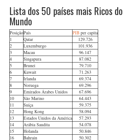
Lista dos 50 países mais Ricos do
Mundo
Posição
País
PIB
per capita
1
Qatar
129.726
2
Luxemburgo
101.936
3
Macau
96.147
4
Singapura
87.082
5
Brunei
79.710
6
Kuwait
71.263
7
Irlanda
69.374
8
Noruega
69.296
9
Emirados Árabes Unidos
67.696
10
São Marino
64.443
11
Suíça
59.375
12
Hong Kong
58.094
13
Estados Unidos da América
57.293
14
Arábia Saudita
54.078
15
Holanda
50.846
16
Bahrain
50.302