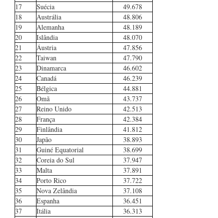
17
Suécia
49.678
18
Austrália
48.806
19
Alemanha
48.189
20
Islândia
48.070
21
Áustria
47.856
22
Taiwan
47.790
23
Dinamarca
46.602
24
Canadá
46.239
25
Bélgica
44.881
26
Omã
43.737
27
Reino Unido
42.513
28
França
42.384
29
Finlândia
41.812
30
Japão
38.893
31
Guiné Equatorial
38.699
32
Coreia do Sul
37.947
33
Malta
37.891
34
Porto Rico
37.722
35
Nova Zelândia
37.108
36
Espanha
36.451
37
Itália
36.313