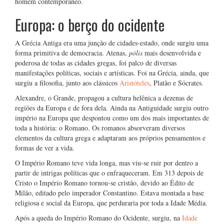
homem contemporâneo.
Europa: o berço do ocidente
A Grécia Antiga era uma junção de cidades-estado, onde surgiu uma
forma primitiva de democracia. Atenas,
pólis
mais desenvolvida e
poderosa de todas as cidades gregas, foi palco de diversas
manifestações políticas, sociais e artísticas. Foi na Grécia, ainda, que
surgiu a filosofia, junto aos clássicos
Aristóteles
, Platão e Sócrates.
Alexandre, o Grande, propagou a cultura helênica a dezenas de
regiões da Europa e de fora dela. Ainda na Antiguidade surgiu outro
império na Europa que despontou como um dos mais importantes de
toda a história: o Romano. Os romanos absorveram diversos
elementos da cultura grega e adaptaram aos próprios pensamentos e
formas de ver a vida.
O Império Romano teve vida longa, mas viu-se ruir por dentro a
partir de intrigas políticas que o enfraqueceram. Em 313 depois de
Cristo o Império Romano tornou-se cristão, devido ao Édito de
Milão, editado pelo imperador Constantino. Estava montada a base
religiosa e social da Europa, que perduraria por toda a Idade Média.
Após a queda do Império Romano do Ocidente, surgiu, na
Idade