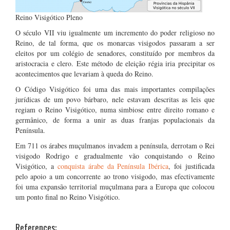
Reino Visigótico Pleno
O século VII viu igualmente um incremento do poder religioso no
Reino, de tal forma, que os monarcas visigodos passaram a ser
eleitos por um colégio de senadores, constituído por membros da
aristocracia e clero. Este método de eleição régia iria precipitar os
acontecimentos que levariam à queda do Reino.
O Código Visigótico foi uma das mais importantes compilações
jurídicas de um povo bárbaro, nele estavam descritas as leis que
regiam o Reino Visigótico, numa simbiose entre direito romano e
germânico, de forma a unir as duas franjas populacionais da
Península.
Em 711 os árabes muçulmanos invadem a península, derrotam o Rei
visigodo Rodrigo e gradualmente vão conquistando o Reino
Visigótico, a
conquista árabe da Península Ibérica
, foi justificada
pelo apoio a um concorrente ao trono visigodo, mas efectivamente
foi uma expansão territorial muçulmana para a Europa que colocou
um ponto final no Reino Visigótico.
References: