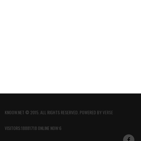
KNOOW.NET © 2015. ALL RIGHTS RESERVED. POWERED BY
VERSE
VISITORS:18881718 ONLINE NOW:6