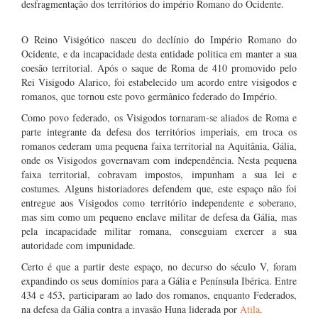
desfragmentação dos territórios do império Romano do Ocidente.
O Reino Visigótico nasceu do declínio do Império Romano do
Ocidente, e da incapacidade desta entidade politica em manter a sua
coesão territorial. Após o saque de Roma de 410 promovido pelo
Rei Visigodo Alarico, foi estabelecido um acordo entre visigodos e
romanos, que tornou este povo germânico federado do Império.
Como povo federado, os Visigodos tornaram-se aliados de Roma e
parte integrante da defesa dos territórios imperiais, em troca os
romanos cederam uma pequena faixa territorial na Aquitânia, Gália,
onde os Visigodos governavam com independência. Nesta pequena
faixa territorial, cobravam impostos, impunham a sua lei e
costumes. Alguns historiadores defendem que, este espaço não foi
entregue aos Visigodos como território independente e soberano,
mas sim como um pequeno enclave militar de defesa da Gália, mas
pela incapacidade militar romana, conseguiam exercer a sua
autoridade com impunidade.
Certo é que a partir deste espaço, no decurso do século V, foram
expandindo os seus domínios para a Gália e Península Ibérica. Entre
434 e 453, participaram ao lado dos romanos, enquanto Federados,
na defesa da Gália contra a invasão Huna liderada por
Átila
.