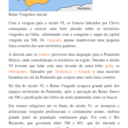
Reino Visigótico inicial
Com a viragem para o século VI, os francos liderados por Clóvis
começaram a exercer uma forte pressão sobre os territórios
visigodos na Gália, culminando com a conquista e saque da capital
visigoda em 508. Os
visigodos
apenas mantiveram uma pequena
faixa costeira dos seus territórios gauleses.
A derrota ante os
francos
provocou uma migração para a Península
Ibérica, onde consolidaram os territórios na região. Durante o século
VI tiveram que lidar com uma invasão da outra tribo
goda
, os
Ostrogodos
, liderados por
Teodorico, o Grande
e uma incursão
bizantina no sul da Península que ocupou uma vasta faixa costeira.
No fim do século VI, o Reino Visigodo ocupava grande parte dos
espaços territoriais da Península, após a anexação do Reino Suevo
em 586 e pacificação das tribos do norte peninsular como os bascos.
Em termos religiosos até os finais do século Vi, os monarcas e
aristocratas visigodos professavam o cristianismo ariano, embora
grande parte da população continuasse pagã. Foi com o Rei
Recaredo, que governou entre 586 e 601, que foi iniciada a