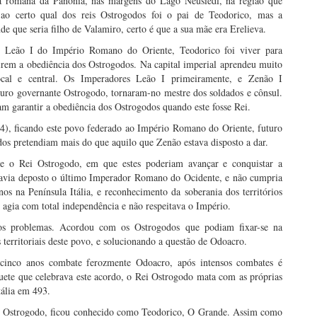
a romana da Panónia, nas margens do Lago Neusiedl, na região que
ao certo qual dos reis Ostrogodos foi o pai de Teodorico, mas a
de que seria filho de Valamiro, certo é que a sua mãe era Erelieva.
 Leão I do Império Romano do Oriente, Teodorico foi viver para
irem a obediência dos Ostrogodos. Na capital imperial aprendeu muito
local e central. Os Imperadores Leão I primeiramente, e Zenão I
uturo governante Ostrogodo, tornaram-no mestre dos soldados e cônsul.
m garantir a obediência dos Ostrogodos quando este fosse Rei.
74), ficando este povo federado ao Império Romano do Oriente, futuro
odos pretendiam mais do que aquilo que Zenão estava disposto a dar.
e o Rei Ostrogodo, em que estes poderiam avançar e conquistar a
avia deposto o último Imperador Romano do Ocidente, e não cumpria
s na Península Itália, e reconhecimento da soberania dos territórios
 agia com total independência e não respeitava o Império.
os problemas. Acordou com os Ostrogodos que podiam fixar-se na
 territoriais deste povo, e solucionando a questão de Odoacro.
cinco anos combate ferozmente Odoacro, após intensos combates é
ete que celebrava este acordo, o Rei Ostrogodo mata com as próprias
tália em 493.
eino Ostrogodo, ficou conhecido como Teodorico, O Grande. Assim como