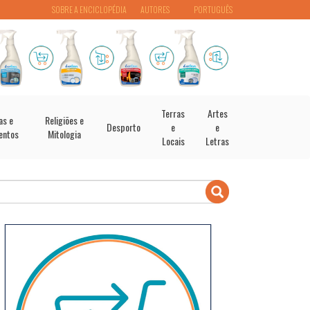
SOBRE A ENCICLOPÉDIA
AUTORES
PORTUGUÊS
Terras
Artes
as e
Religiões e
Desporto
e
e
entos
Mitologia
Locais
Letras