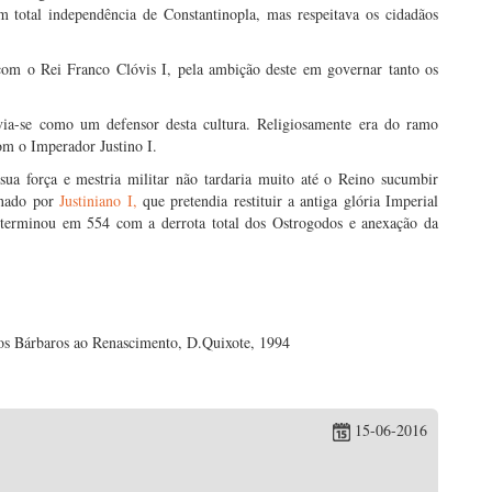
 total independência de Constantinopla, mas respeitava os cidadãos
om o Rei Franco Clóvis I, pela ambição deste em governar tanto os
via-se como um defensor desta cultura. Religiosamente era do ramo
om o Imperador Justino I.
a força e mestria militar não tardaria muito até o Reino sucumbir
rnado por
Justiniano I,
que pretendia restituir a antiga glória Imperial
terminou em 554 com a derrota total dos Ostrogodos e anexação da
os Bárbaros ao Renascimento, D.Quixote, 1994
15-06-2016