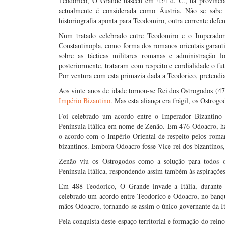
Teodorico, O Grande nasceu em 454 d. C., na provínci
actualmente é considerada como Áustria. Não se sabe 
historiografia aponta para Teodomiro, outra corrente defen
Num tratado celebrado entre Teodomiro e o Imperador
Constantinopla, como forma dos romanos orientais garant
sobre as tácticas militares romanas e administração 
posteriormente, trataram com respeito e cordialidade o f
Por ventura com esta primazia dada a Teodorico, pretendia
Aos vinte anos de idade tornou-se Rei dos Ostrogodos (4
Império Bizantino
. Mas esta aliança era frágil, os Ostrog
Foi celebrado um acordo entre o Imperador Bizantino 
Península Itálica em nome de Zenão. Em 476 Odoacro, h
o acordo com o Império Oriental de respeito pelos romano
bizantinos. Embora Odoacro fosse Vice-rei dos bizantinos,
Zenão viu os Ostrogodos como a solução para todos 
Península Itálica, respondendo assim também às aspirações
Em 488 Teodorico, O Grande invade a Itália, durante 
celebrado um acordo entre Teodorico e Odoacro, no banqu
mãos Odoacro, tornando-se assim o único governante da I
Pela conquista deste espaço territorial e formação do r