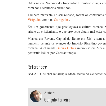
Odoacro era Vice-rei do Imperador Bizantino e agia com
romanos e territórios bizantinos.
Também marcante no seu reinado, foram os confrontos c
Visigodos
como os
Ostrogodos
.
Era um governante que privilegiava a cultura romana, 
ariano do cristianismo, o que provocou algum mal-estar c
Morreu em Ravena, Capital do Reino em 526, e sem a su
também, perante os avanços do Império Bizantino gove
romana. A chamada
Guerra Gótica
iniciou-se em 535 e 
península Itálica por Constantinopla.
References:
BALARD, Michel (et alii); A Idade Média no Ocidente: d
Author:
Gonçalo Ferreira