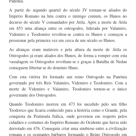
Panónia.
A partir do segundo quartel do século IV tornam-se aliados do
Império Romano na luta contra o inimigo comum, os Hunos no
decurso do século V comandados por Átila. Após a morte de Átila
em 453 uma aliança entre os ostrogodos, liderada por Valamiro,
Videmiro e Teodomiro revoltou-se contra os Hunos e começou a
pressionar pela primeira vez em cerca de um século os Hunos.
As alianças eram mutáveis e pela altura da morte de Átila os
Ostrogodos já eram aliados dos Hunos, de forma a romper com esta
vassalagem os Ostrogodos revoltam-se e graças à Batalha de Nedau
conseguem libertar-se do domínio Huno.
Com esta vitória foi formado um reino Ostrogodo na Panónia
governado por três Reis Valamiro, Videmiro e Teodomiro. Com a
morte de Videmiro e Valamiro, Teodomiro tornou-se o único
governante dos Ostrogodos.
Quando Teodomiro morreu em 473 foi sucedido pelo seu filho
Teodorico que ficaria conhecido para a história como o Grande, pela
conquista da Península Itálica, onde governou em respeito pelos
cidadãos e costumes do Império Romano do Ocidente que havia sido
derrotado em 476. Conseguiu criar uma simbiose entre a civilização
romana e os ocupantes bárbaros formando o Reino Ostrogodo em