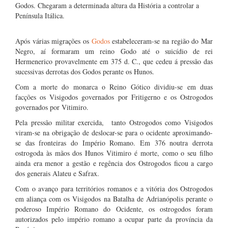
Godos. Chegaram a determinada altura da História a controlar a
Península Itálica.
Após várias migrações os
Godos
estabeleceram-se na região do Mar
Negro, aí formaram um reino Godo até o suicídio de rei
Hermenerico provavelmente em 375 d. C., que cedeu á pressão das
sucessivas derrotas dos Godos perante os Hunos.
Com a morte do monarca o Reino Gótico dividiu-se em duas
facções os Visigodos governados por Fritigerno e os Ostrogodos
governados por Vitimiro.
Pela pressão militar exercida, tanto Ostrogodos como Visigodos
viram-se na obrigação de deslocar-se para o ocidente aproximando-
se das fronteiras do Império Romano. Em 376 noutra derrota
ostrogoda às mãos dos Hunos Vitimiro é morte, como o seu filho
ainda era menor a gestão e regência dos Ostrogodos ficou a cargo
dos generais Alateu e Safrax.
Com o avanço para territórios romanos e a vitória dos Ostrogodos
em aliança com os Visigodos na Batalha de Adrianópolis perante o
poderoso Império Romano do Ocidente, os ostrogodos foram
autorizados pelo império romano a ocupar parte da província da