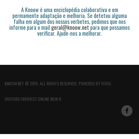
A Knoow é uma enciclopédia colaborativa e em
permamente adaptação e melhoria. Se detetou alguma
falha em algum dos nossos verbetes, pedimos que nos
informe para o mail
geral@knoow.net
para que possamos
verificar. Ajude-nos a melhorar.
KNOOW.NET © 2015. ALL RIGHTS RESERVED. POWERED BY
VERSE
VISITORS:18894137 ONLINE NOW:6