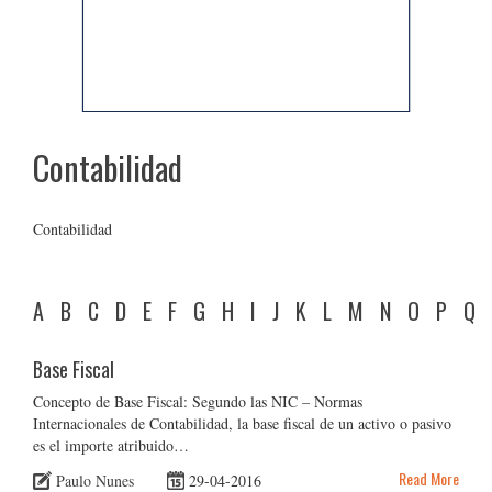
Contabilidad
Contabilidad
A
B
C
D
E
F
G
H
I
J
K
L
M
N
O
P
Q
Base Fiscal
Concepto de Base Fiscal: Segundo las NIC – Normas
Internacionales de Contabilidad, la base fiscal de un activo o pasivo
es el importe atribuido…
Read More
Paulo Nunes
29-04-2016