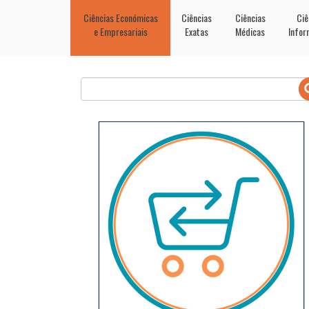
Ciências Económicas
Ciências
Ciências
Ciê
e Empresariais
Exatas
Médicas
Infor