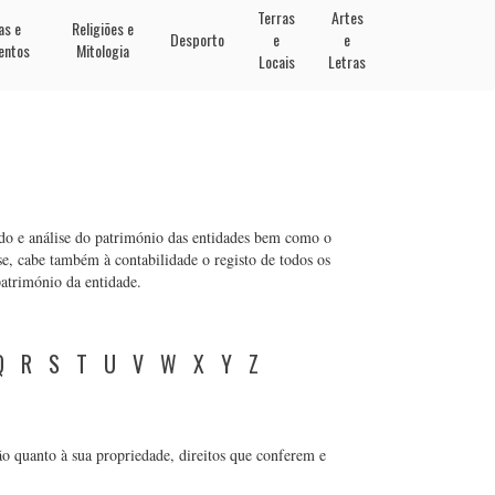
Terras
Artes
as e
Religiões e
Desporto
e
e
entos
Mitologia
Locais
Letras
do e análise do património das entidades bem como o
e, cabe também à contabilidade o registo de todos os
património da entidade.
Q
R
S
T
U
V
W
X
Y
Z
ão quanto à sua propriedade, direitos que conferem e