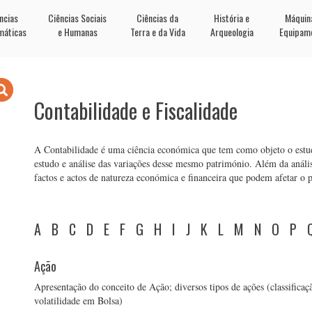
ncias
Ciências Sociais
Ciências da
História e
Máquin
máticas
e Humanas
Terra e da Vida
Arqueologia
Equipam
Contabilidade e Fiscalidade
A Contabilidade é uma ciência económica que tem como objeto o estu
estudo e análise das variações desse mesmo património. Além da anális
factos e actos de natureza económica e financeira que podem afetar o 
A
B
C
D
E
F
G
H
I
J
K
L
M
N
O
P
Ação
Apresentação do conceito de Ação; diversos tipos de ações (classificaç
volatilidade em Bolsa)