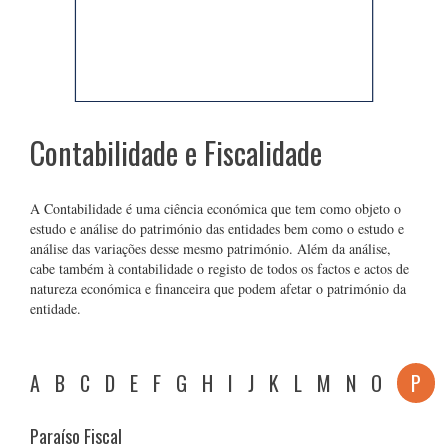
Contabilidade e Fiscalidade
A Contabilidade é uma ciência económica que tem como objeto o
estudo e análise do património das entidades bem como o estudo e
análise das variações desse mesmo património. Além da análise,
cabe também à contabilidade o registo de todos os factos e actos de
natureza económica e financeira que podem afetar o património da
entidade.
A
B
C
D
E
F
G
H
I
J
K
L
M
N
O
P
Paraíso Fiscal