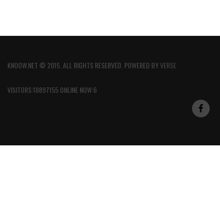
KNOOW.NET © 2015. ALL RIGHTS RESERVED. POWERED BY
VERSE
VISITORS:18897155 ONLINE NOW:6