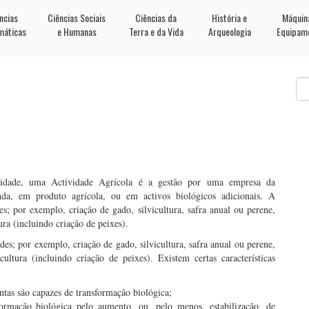
ncias
Ciências Sociais
Ciências da
História e
Máquin
máticas
e Humanas
Terra e da Vida
Arqueologia
Equipam
lidade, uma Actividade Agrícola é a gestão por uma empresa da
nda, em produto agrícola, ou em activos biológicos adicionais. A
es; por exemplo, criação de gado, silvicultura, safra anual ou perene,
ura (incluindo criação de peixes).
des; por exemplo, criação de gado, silvicultura, safra anual ou perene,
ultura (incluindo criação de peixes). Existem certas características
ntas são capazes de transformação biológica;
sformação biológica pelo aumento, ou, pelo menos, estabilização, de