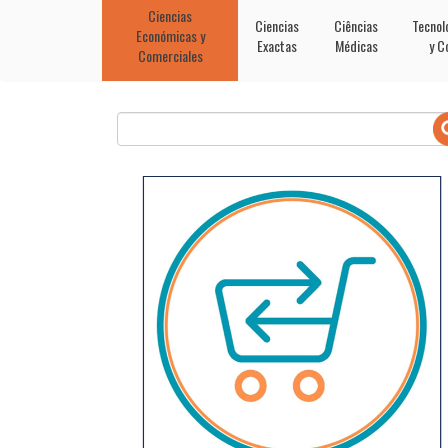
Ciencias
Ciencias
Ciências
Tecnol
Económicas y
Exactas
Médicas
y C
Comerciales