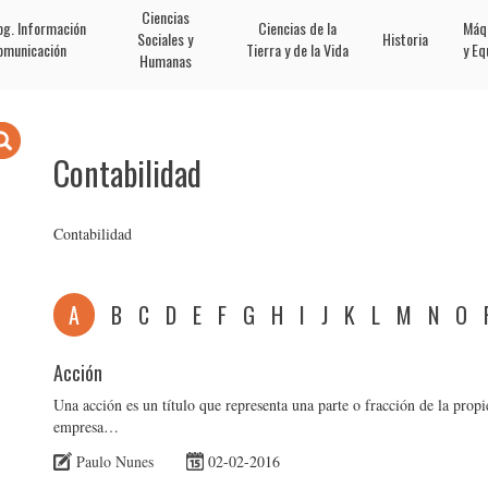
Ciencias
og. Información
Ciencias de la
Máq
Sociales y
Historia
omunicación
Tierra y de la Vida
y Eq
Humanas
Contabilidad
Contabilidad
A
B
C
D
E
F
G
H
I
J
K
L
M
N
O
Acción
Una acción es un título que representa una parte o fracción de la propi
empresa…
Paulo Nunes
02-02-2016