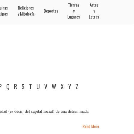
Tierras
Artes
uinas
Religiones
Deportes
y
y
uipos
y Mitología
Lugares
Letras
P
Q
R
S
T
U
V
W
X
Y
Z
edad (es decir, del capital social) de una determinada
Read More