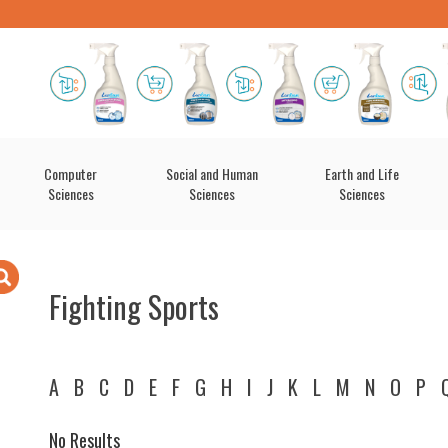
Computer
Social and Human
Earth and Life
Sciences
Sciences
Sciences
Fighting Sports
A
B
C
D
E
F
G
H
I
J
K
L
M
N
O
P
No Results