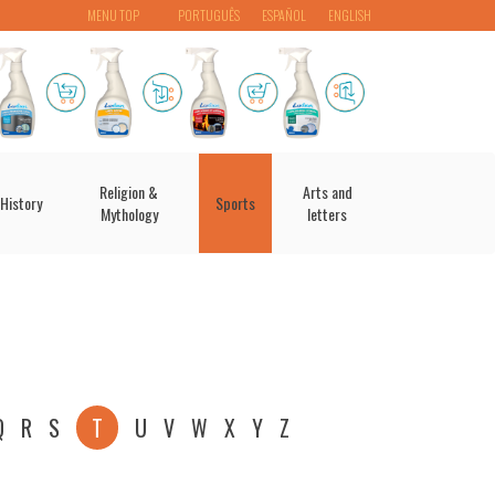
MENU TOP
PORTUGUÊS
ESPAÑOL
ENGLISH
Religion &
Arts and
History
Sports
Mythology
letters
Q
R
S
T
U
V
W
X
Y
Z