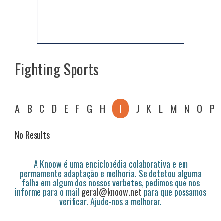
Fighting Sports
A
B
C
D
E
F
G
H
I
J
K
L
M
N
O
P
No Results
A Knoow é uma enciclopédia colaborativa e em
permamente adaptação e melhoria. Se detetou alguma
falha em algum dos nossos verbetes, pedimos que nos
informe para o mail
geral@knoow.net
para que possamos
verificar. Ajude-nos a melhorar.