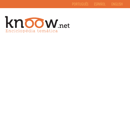
PORTUGUÊS
ESPAÑOL
ENGLISH