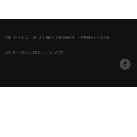
KNOOW.NET © 2015. ALL RIGHTS RESERVED. POWERED BY
VERSE
VISITORS:18876768 ONLINE NOW:22