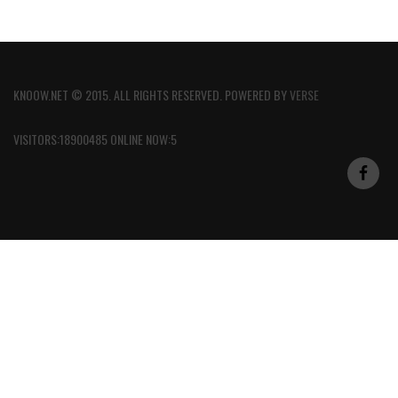
KNOOW.NET © 2015. ALL RIGHTS RESERVED. POWERED BY
VERSE
VISITORS:18900485 ONLINE NOW:5