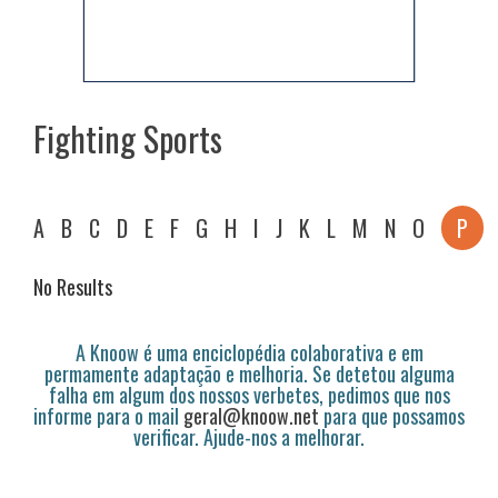
Fighting Sports
A
B
C
D
E
F
G
H
I
J
K
L
M
N
O
P
No Results
A Knoow é uma enciclopédia colaborativa e em
permamente adaptação e melhoria. Se detetou alguma
falha em algum dos nossos verbetes, pedimos que nos
informe para o mail
geral@knoow.net
para que possamos
verificar. Ajude-nos a melhorar.