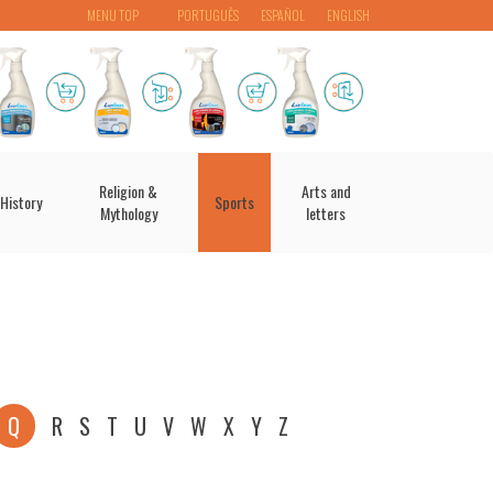
MENU TOP
PORTUGUÊS
ESPAÑOL
ENGLISH
Religion &
Arts and
History
Sports
Mythology
letters
Q
R
S
T
U
V
W
X
Y
Z