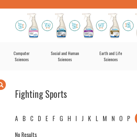
Computer
Social and Human
Earth and Life
Sciences
Sciences
Sciences
Fighting Sports
A
B
C
D
E
F
G
H
I
J
K
L
M
N
O
P
No Results