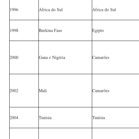
1996
África do Sul
África do Sul
1998
Burkina Faso
Egipto
2000
Gana e Nigéria
Camarões
2002
Mali
Camarões
2004
Tunísia
Tunísia