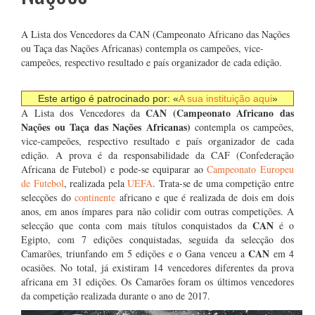
A Lista dos Vencedores da CAN (Campeonato Africano das Nações
ou Taça das Nações Africanas) contempla os campeões, vice-
campeões, respectivo resultado e país organizador de cada edição.
Este artigo é patrocinado por: «
A sua instituição aqui
»
CAN (Campeonato Africano das
A Lista dos Vencedores da
Nações ou Taça das Nações Africanas)
contempla os campeões,
vice-campeões, respectivo resultado e país organizador de cada
edição. A prova é da responsabilidade da CAF (Confederação
Africana de Futebol) e pode-se equiparar ao
Campeonato Europeu
de Futebol
, realizada pela
UEFA
. Trata-se de uma competição entre
selecções do
continente
africano e que é realizada de dois em dois
anos, em anos ímpares para não colidir com outras competições. A
CAN
selecção que conta com mais títulos conquistados da
é o
Egipto, com 7 edições conquistadas, seguida da selecção dos
CAN
Camarões, triunfando em 5 edições e o Gana venceu a
em 4
ocasiões. No total, já existiram 14 vencedores diferentes da prova
africana em 31 edições. Os Camarões foram os últimos vencedores
da competição realizada durante o ano de 2017.