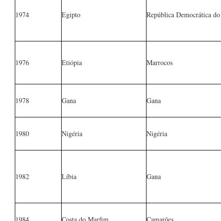
1974
Egipto
República Democrática d
1976
Etiópia
Marrocos
1978
Gana
Gana
1980
Nigéria
Nigéria
1982
Líbia
Gana
1984
Costa do Marfim
Camarões