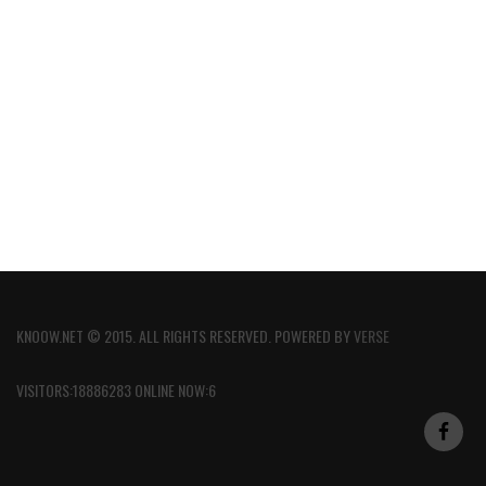
KNOOW.NET © 2015. ALL RIGHTS RESERVED. POWERED BY
VERSE
VISITORS:18886283 ONLINE NOW:6