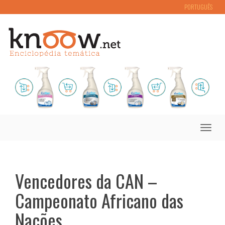
PORTUGUÊS
Toggle
naviga
Vencedores da CAN –
Campeonato Africano das
Nações