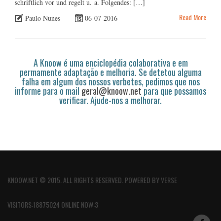
schriftlich vor und regelt u. a. Folgendes: […]
Read More
Paulo Nunes
06-07-2016
A Knoow é uma enciclopédia colaborativa e em
permamente adaptação e melhoria. Se detetou alguma
falha em algum dos nossos verbetes, pedimos que nos
informe para o mail
geral@knoow.net
para que possamos
verificar. Ajude-nos a melhorar.
KNOOW.NET © 2015. ALL RIGHTS RESERVED. POWERED BY
VERSE
VISITORS:18875024 ONLINE NOW:3