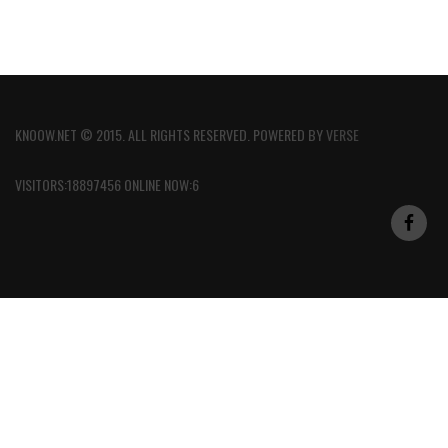
KNOOW.NET © 2015. ALL RIGHTS RESERVED. POWERED BY
VERSE
VISITORS:18897456 ONLINE NOW:6