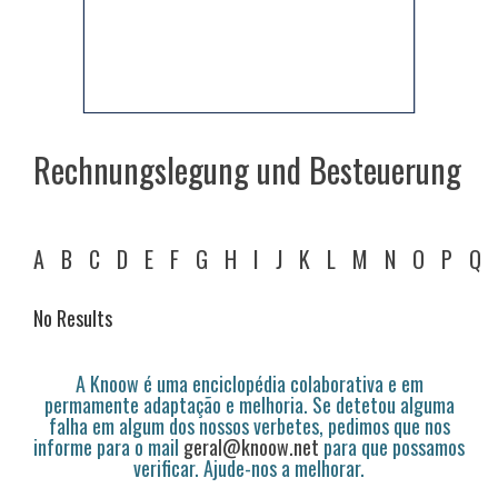
Rechnungslegung und Besteuerung
A
B
C
D
E
F
G
H
I
J
K
L
M
N
O
P
Q
No Results
A Knoow é uma enciclopédia colaborativa e em
permamente adaptação e melhoria. Se detetou alguma
falha em algum dos nossos verbetes, pedimos que nos
informe para o mail
geral@knoow.net
para que possamos
verificar. Ajude-nos a melhorar.