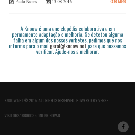
Read More
Paulo Nunes
13-08-2016
A Knoow é uma enciclopédia colaborativa e em
permamente adaptação e melhoria. Se detetou alguma
falha em algum dos nossos verbetes, pedimos que nos
informe para o mail
geral@knoow.net
para que possamos
verificar. Ajude-nos a melhorar.
KNOOW.NET © 2015. ALL RIGHTS RESERVED. POWERED BY
VERSE
VISITORS:18890035 ONLINE NOW:8