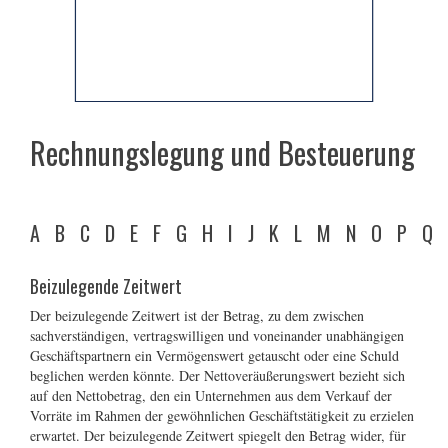
Rechnungslegung und Besteuerung
A
B
C
D
E
F
G
H
I
J
K
L
M
N
O
P
Q
Beizulegende Zeitwert
Der beizulegende Zeitwert ist der Betrag, zu dem zwischen
sachverständigen, vertragswilligen und voneinander unabhängigen
Geschäftspartnern ein Vermögenswert getauscht oder eine Schuld
beglichen werden könnte. Der Nettoveräußerungswert bezieht sich
auf den Nettobetrag, den ein Unternehmen aus dem Verkauf der
Vorräte im Rahmen der gewöhnlichen Geschäftstätigkeit zu erzielen
erwartet. Der beizulegende Zeitwert spiegelt den Betrag wider, für