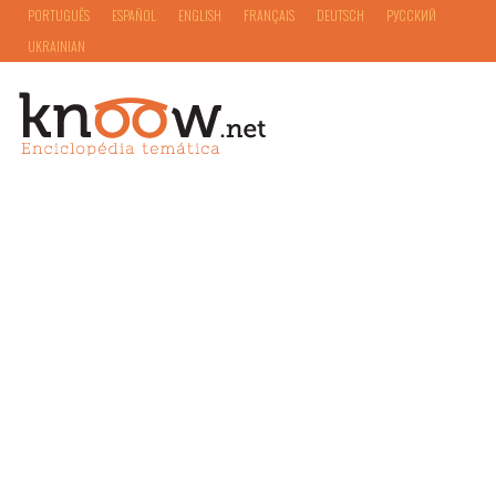
PORTUGUÊS
ESPAÑOL
ENGLISH
FRANÇAIS
DEUTSCH
РУССКИЙ
UKRAINIAN