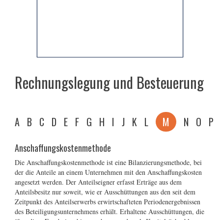
Rechnungslegung und Besteuerung
A
B
C
D
E
F
G
H
I
J
K
L
M
N
O
P
Anschaffungskostenmethode
Die Anschaffungskostenmethode ist eine Bilanzierungsmethode, bei
der die Anteile an einem Unternehmen mit den Anschaffungskosten
angesetzt werden. Der Anteilseigner erfasst Erträge aus dem
Anteilsbesitz nur soweit, wie er Ausschüttungen aus den seit dem
Zeitpunkt des Anteilserwerbs erwirtschafteten Periodenergebnissen
des Beteiligungsunternehmens erhält. Erhaltene Ausschüttungen, die