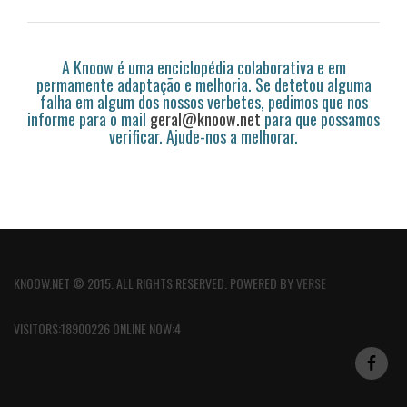
A Knoow é uma enciclopédia colaborativa e em
permamente adaptação e melhoria. Se detetou alguma
falha em algum dos nossos verbetes, pedimos que nos
informe para o mail
geral@knoow.net
para que possamos
verificar. Ajude-nos a melhorar.
KNOOW.NET © 2015. ALL RIGHTS RESERVED. POWERED BY
VERSE
VISITORS:18900226 ONLINE NOW:4