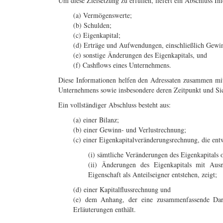
Um diese Zielsetzung zu erfüllen, liefert ein Abschluss In
(a) Vermögenswerte;
(b) Schulden;
(c) Eigenkapital;
(d) Erträge und Aufwendungen, einschließlich Gewi
(e) sonstige Änderungen des Eigenkapitals, und
(f) Cashflows eines Unternehmens.
Diese Informationen helfen den Adressaten zusammen mi
Unternehmens sowie insbesondere deren Zeitpunkt und Sic
Ein vollständiger Abschluss besteht aus:
(a) einer Bilanz;
(b) einer Gewinn- und Verlustrechnung;
(c) einer Eigenkapitalveränderungsrechnung, die ent
(i) sämtliche Veränderungen des Eigenkapitals 
(ii) Änderungen des Eigenkapitals mit Ausn
Eigenschaft als Anteilseigner entstehen, zeigt;
(d) einer Kapitalflussrechnung und
(e) dem Anhang, der eine zusammenfassende Dars
Erläuterungen enthält.