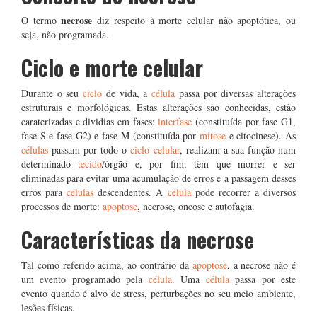
necrose
O termo
diz respeito à morte celular não apoptótica, ou
seja, não programada.
Ciclo e morte celular
Durante o seu
ciclo
de vida, a
célula
passa por diversas alterações
estruturais e morfológicas. Estas alterações são conhecidas, estão
caraterizadas e dividias em fases:
interfase
(constituída por fase G1,
fase S e fase G2) e fase M (constituída por
mitose
e citocinese). As
células
passam por todo o
ciclo celular
, realizam a sua função num
determinado
tecido
/órgão e, por fim, têm que morrer e ser
eliminadas para evitar uma acumulação de erros e a passagem desses
erros para
células
descendentes. A
célula
pode recorrer a diversos
processos de morte:
apoptose
, necrose, oncose e autofagia.
Características da necrose
Tal como referido acima, ao contrário da
apoptose
, a necrose não é
um evento programado pela
célula
. Uma
célula
passa por este
evento quando é alvo de stress, perturbações no seu meio ambiente,
lesões físicas.