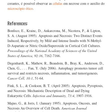
corantes, é possível observar as
células
em necrose com o auxílio do
microscópio ótico
.
References:
Bonfoco, E., Krainc, D., Ankarcrona, M., Nicotera, P., & Lipton,
S. A. (August 1995). Apoptosis and Necrosis: Two Distinct Events
Induced, Respectively, by Mild and Intense Insults with N-Methyl-
D-Aspartate or Nitric Oxide/Superoxide in Cortical Cell Cultures.
Proceedings of the National Academy of Sciences of the United
States of America, 92:16
, 7162-7166.
Degenhardt, K., Mathew, R., Beaudoin, B., Bray, K., Anderson, D.,
Chen, G., . . . Fan, Y. (July 2006). Autophagy promotes tumor cell
survival and restricts necrosis, inflammation, and tumorigenesis.
Cancer Cell, 10:1
, 51-64.
Fink, S. L., & Cookson, B. T. (April 2005). Apoptosis, Pyroptosis,
and Necrosis: Mechanistic Description of Dead and Dying
Eukaryotic Cells.
Infection and Immunity, 73:4
, 1907-1916.
Majno, G., & Joris, I. (January 1995). Apoptosis, Oncosis, and
Necrosis An Overview of Cell Death.
American Journal