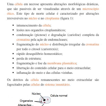
Uma
célula
em necrose apresenta alterações morfológicas drásticas,
que são passiveis de ser visualizadas através de um
microscópio
ótico
. Este tipo de morte celular é caracterizado por alterações
irreversíveis no
núcleo
e no
citoplasma
(figura 1):
intumescimento da
célula
;
lesões nos organelos citoplasmáticos;
condensação (picnose) e degradação (cariolise) completa da
cromatina
pela ação de endonucleases;
fragmentação do
núcleo
e distribuição irregular da
cromatina
por todo o citosol (cariorrexis);
rápido desequilíbrio homeostático;
perda de estrutura;
fragmentação e lise da
membrana plasmática
;
libertação do conteúdo celular para o meio extracelular;
inflamação do meio e das células vizinhas.
Os detritos da
célula
remanescentes no meio extracelular são
fagocitados pelas
células
do
sistema imunitário
.