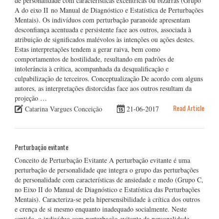
de personalidade com características excêntricas ou bizarras (Grupo
A do eixo II no Manual de Diagnóstico e Estatística de Perturbações
Mentais). Os indivíduos com perturbação paranoide apresentam
desconfiança acentuada e persistente face aos outros, associada à
atribuição de significados malévolos às intenções ou ações destes.
Estas interpretações tendem a gerar raiva, bem como
comportamentos de hostilidade, resultando em padrões de
intolerância à crítica, acompanhada da desqualificação e
culpabilização de terceiros. Conceptualização De acordo com alguns
autores, as interpretações distorcidas face aos outros resultam da
projeção …
Read Article
Catarina Vargues Conceição
21-06-2017
Perturbação evitante
Conceito de Perturbação Evitante A perturbação evitante é uma
perturbação de personalidade que integra o grupo das perturbações
de personalidade com características de ansiedade e medo (Grupo C,
no Eixo II do Manual de Diagnóstico e Estatística das Perturbações
Mentais). Caracteriza-se pela hipersensibilidade à crítica dos outros
e crença de si mesmo enquanto inadequado socialmente. Neste
sentido, o indivíduo com perturbação evitante da personalidade