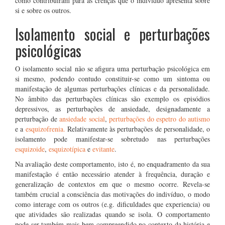
como contribuíram para as crenças que o indivíduo apresenta sobre
si e sobre os outros.
Isolamento social e perturbações
psicológicas
O isolamento social não se afigura uma perturbação psicológica em
si mesmo, podendo contudo constituir-se como um sintoma ou
manifestação de algumas perturbações clínicas e da personalidade.
No âmbito das perturbações clínicas são exemplo os episódios
depressivos, as perturbações de ansiedade, designadamente a
perturbação de
ansiedade social
,
perturbações do espetro do autismo
e a
esquizofrenia.
Relativamente às perturbações de personalidade, o
isolamento pode manifestar-se sobretudo nas perturbações
esquizoide
,
esquizotípica
e
evitante
.
Na avaliação deste comportamento, isto é, no enquadramento da sua
manifestação é então necessário atender à frequência, duração e
generalização de contextos em que o mesmo ocorre. Revela-se
também crucial a consciência das motivações do indivíduo, o modo
como interage com os outros (e.g. dificuldades que experiencia) ou
que atividades são realizadas quando se isola. O comportamento
pode ser também mais bem compreendido no contexto da história e