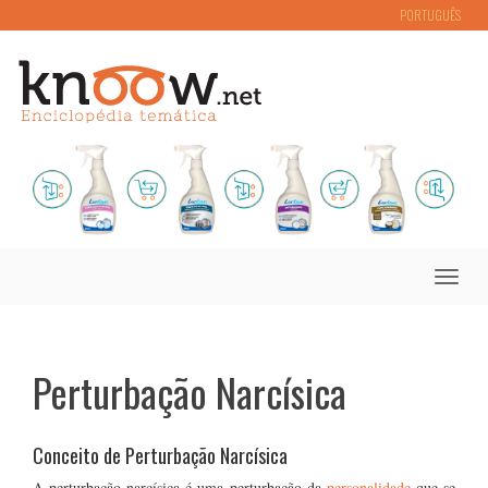
PORTUGUÊS
Toggle
naviga
Perturbação Narcísica
Conceito de Perturbação Narcísica
A perturbação narcísica é uma perturbação da
personalidade
que se