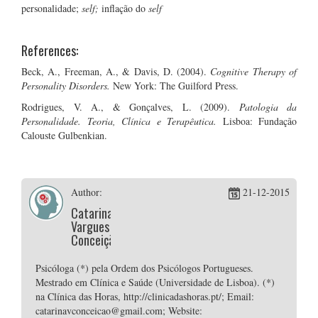
personalidade;
self;
inflação do
self
References:
Beck, A., Freeman, A., & Davis, D. (2004).
Cognitive Therapy of
Personality Disorders.
New York: The Guilford Press.
Rodrigues, V. A., & Gonçalves, L. (2009).
Patologia da
Personalidade. Teoria, Clínica e Terapêutica.
Lisboa: Fundação
Calouste Gulbenkian.
Author:
21-12-2015
Catarina
Vargues
Conceição
Psicóloga (*) pela Ordem dos Psicólogos Portugueses.
Mestrado em Clínica e Saúde (Universidade de Lisboa). (*)
na Clínica das Horas, http://clinicadashoras.pt/; Email:
catarinavconceicao@gmail.com; Website: