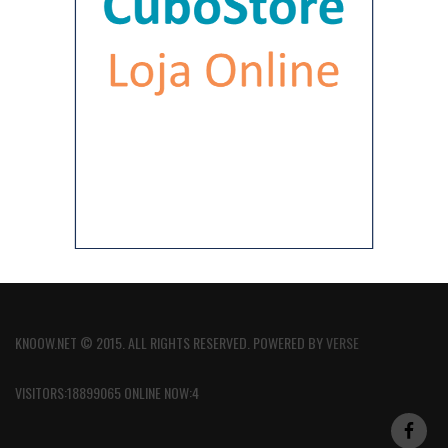
KNOOW.NET © 2015. ALL RIGHTS RESERVED. POWERED BY
VERSE
VISITORS:18899065 ONLINE NOW:4