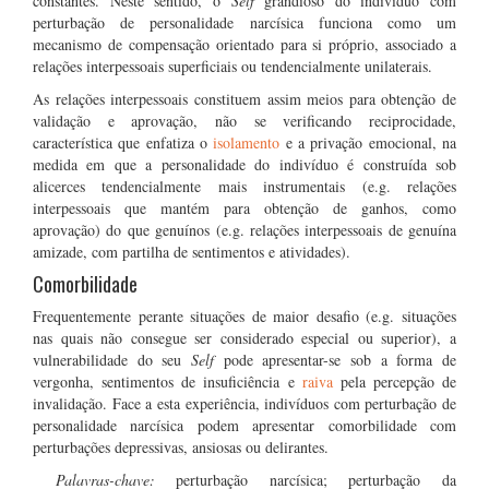
constantes. Neste sentido, o
Self
grandioso do indivíduo com
perturbação de personalidade narcísica funciona como um
mecanismo de compensação orientado para si próprio, associado a
relações interpessoais superficiais ou tendencialmente unilaterais.
As relações interpessoais constituem assim meios para obtenção de
validação e aprovação, não se verificando reciprocidade,
característica que enfatiza o
isolamento
e a privação emocional, na
medida em que a personalidade do indivíduo é construída sob
alicerces tendencialmente mais instrumentais (e.g. relações
interpessoais que mantém para obtenção de ganhos, como
aprovação) do que genuínos (e.g. relações interpessoais de genuína
amizade, com partilha de sentimentos e atividades).
Comorbilidade
Frequentemente perante situações de maior desafio (e.g. situações
nas quais não consegue ser considerado especial ou superior), a
vulnerabilidade do seu
Self
pode apresentar-se sob a forma de
vergonha, sentimentos de insuficiência e
raiva
pela percepção de
invalidação. Face a esta experiência, indivíduos com perturbação de
personalidade narcísica podem apresentar comorbilidade com
perturbações depressivas, ansiosas ou delirantes.
Palavras-chave:
perturbação narcísica; perturbação da