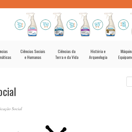
ncias
Ciências Sociais
Ciências da
História e
Máquin
máticas
e Humanas
Terra e da Vida
Arqueologia
Equipam
cial
icação Social