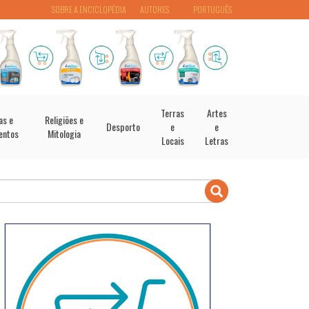
SOBRE A ENCICLOPÉDIA
AUTORES
PORTUGUÊS
Terras
Artes
as e
Religiões e
Desporto
e
e
entos
Mitologia
Locais
Letras