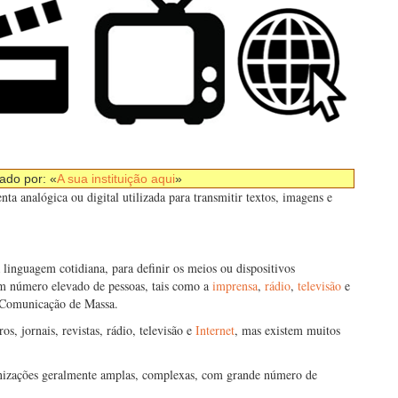
nado por: «
A sua instituição aqui
»
ta analógica ou digital utilizada para transmitir textos, imagens e
inguagem cotidiana, para definir os meios ou dispositivos
m número elevado de pessoas, tais como a
imprensa
,
rádio
,
televisão
e
e Comunicação de Massa.
, jornais, revistas, rádio, televisão e
Internet
, mas existem muitos
nizações geralmente amplas, complexas, com grande número de