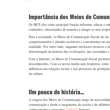
Importância dos Meios de Comun
Os MCS têm como principal função informar, educar e entre
conteúdos, selecionados de maneira a atingir os seus respe
Para a sociedade, os Meios de Comunicação Social são de
comportamentos e atitudes aceitáveis e convenientes no mei
realidade. Por outro lado, enquanto artefactos técnicos e 
determinação da história das civilizações, das sociedades e
Com a Internet, os Meios de Comunicação Social permitem a
desconhecidos. Com os novos media sem fronteiras, estão
influência nas relações sociais e nos processos de produçã
da cultura.
Um pouco de história…
A origem dos Meios de Comunicação surge da necessidad
comunicação e desde o surgimento da escrita e do alfabet
conhecimento e criar uma “
cultura
” humana.