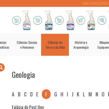
SOBRE A ENCICLOPÉDIA
ncias
Ciências Sociais
Ciências da
História e
Máquin
máticas
e Humanas
Terra e da Vida
Arqueologia
Equipam
Geologia
A
B
C
D
E
F
G
H
I
J
K
L
M
N
O
Falácia do Post Hoc