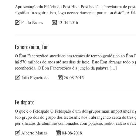
Apresentação da Falácia do Post Hoc: Post hoc é a abreviatura de post 
significa “a seguir a isto, logo necessariamente, por causa disto”. A f
Paulo Nunes
13-04-2016
Fanerozóico, Éon
O Éon Fanerozóico sucede-se em termos de tempo geológico ao Éon P
há 570 milhões de anos até aos dias de hoje. Este Éon abrange todo o 
reconhecida. O Éon Fanerozóico é a junção da palavra […]
João Figueiredo
26-08-2015
Feldspato
O que é o Feldspato O Feldspato é um dos grupos mais importantes e ge
(do grupo dos do grupo dos tectossilicatos), abrangendo cerca de três q
por silicatos de alumínio combinados com potássio, sódio, cálcio e r
Alberto Matias
04-08-2018