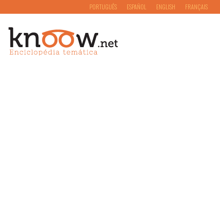
PORTUGUÊS
ESPAÑOL
ENGLISH
FRANÇAIS