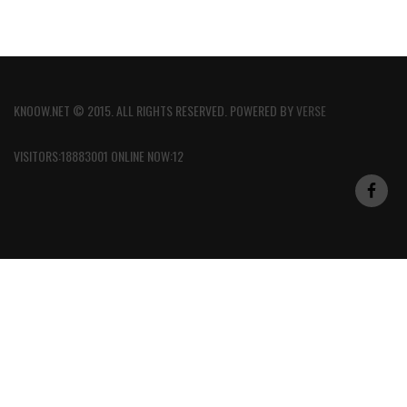
KNOOW.NET © 2015. ALL RIGHTS RESERVED. POWERED BY
VERSE
VISITORS:18883001 ONLINE NOW:12