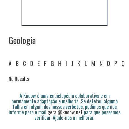
Geologia
A
B
C
D
E
F
G
H
I
J
K
L
M
N
O
P
Q
No Results
A Knoow é uma enciclopédia colaborativa e em
permamente adaptação e melhoria. Se detetou alguma
falha em algum dos nossos verbetes, pedimos que nos
informe para o mail
geral@knoow.net
para que possamos
verificar. Ajude-nos a melhorar.