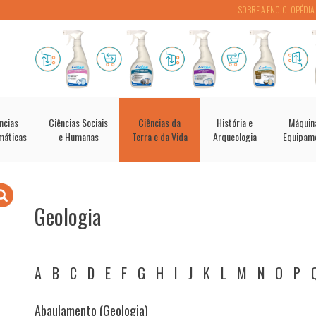
SOBRE A ENCICLOPÉDIA
ncias
Ciências Sociais
Ciências da
História e
Máquin
máticas
e Humanas
Terra e da Vida
Arqueologia
Equipam
Geologia
A
B
C
D
E
F
G
H
I
J
K
L
M
N
O
P
Abaulamento (Geologia)