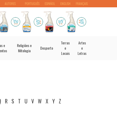
AUTORES
PORTUGUÊS
ESPAÑOL
ENGLISH
FRANÇAIS
Terras
Artes
as e
Religiões e
Desporto
e
e
entos
Mitologia
Locais
Letras
Q
R
S
T
U
V
W
X
Y
Z