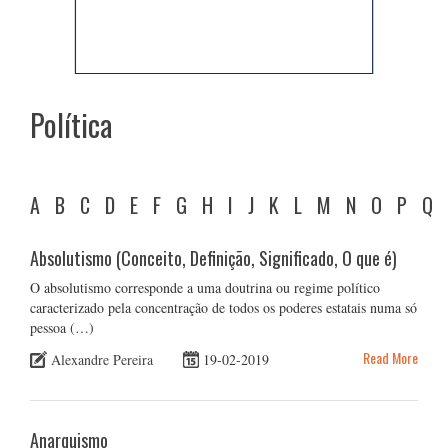
Política
A
B
C
D
E
F
G
H
I
J
K
L
M
N
O
P
Q
Absolutismo (Conceito, Definição, Significado, O que é)
O absolutismo corresponde a uma doutrina ou regime político
caracterizado pela concentração de todos os poderes estatais numa só
pessoa (…)
Read More
Alexandre Pereira
19-02-2019
Anarquismo