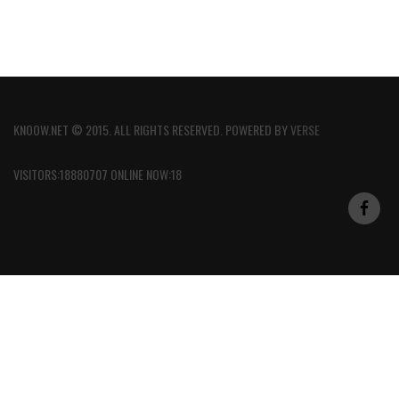
KNOOW.NET © 2015. ALL RIGHTS RESERVED. POWERED BY
VERSE
VISITORS:18880707 ONLINE NOW:18