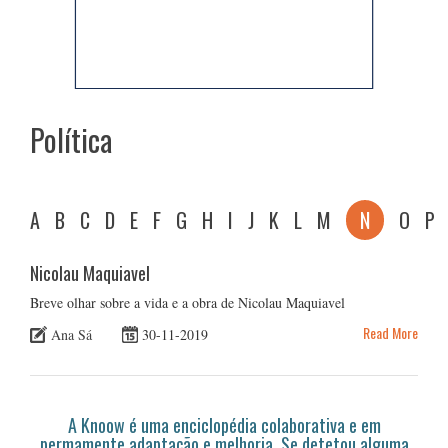
Política
A
B
C
D
E
F
G
H
I
J
K
L
M
N
O
P
Nicolau Maquiavel
Breve olhar sobre a vida e a obra de Nicolau Maquiavel
Read More
Ana Sá
30-11-2019
A Knoow é uma enciclopédia colaborativa e em
permamente adaptação e melhoria. Se detetou alguma