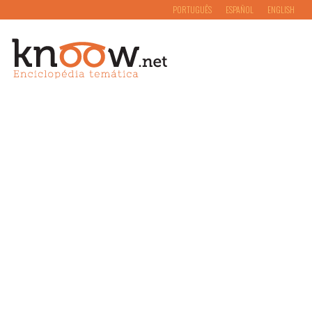
PORTUGUÊS
ESPAÑOL
ENGLISH