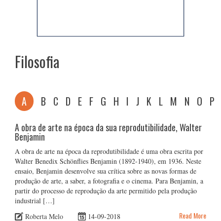
Filosofia
A
B
C
D
E
F
G
H
I
J
K
L
M
N
O
P
A obra de arte na época da sua reprodutibilidade, Walter
Benjamin
A obra de arte na época da reprodutibilidade é uma obra escrita por
Walter Benedix Schönflies Benjamin (1892-1940), em 1936. Neste
ensaio, Benjamin desenvolve sua crítica sobre as novas formas de
produção de arte, a saber, a fotografia e o cinema. Para Benjamin, a
partir do processo de reprodução da arte permitido pela produção
industrial […]
Read More
Roberta Melo
14-09-2018