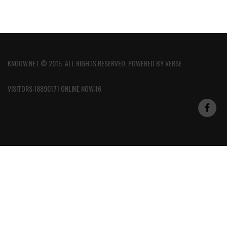
KNOOW.NET © 2015. ALL RIGHTS RESERVED. POWERED BY
VERSE
VISITORS:18890171 ONLINE NOW:16